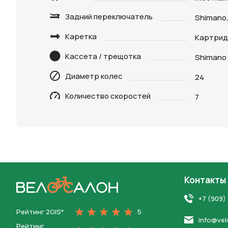
Задний переключатель
Shimano,
Каретка
Картри
Нажимая 
Кассета / трещотка
Shimano
персона
Диаметр колес
24
Количество скоростей
7
Контакты
На главную
+7 (909)
Рейтинг 2GIS*
5
info@vel
Рейтинг