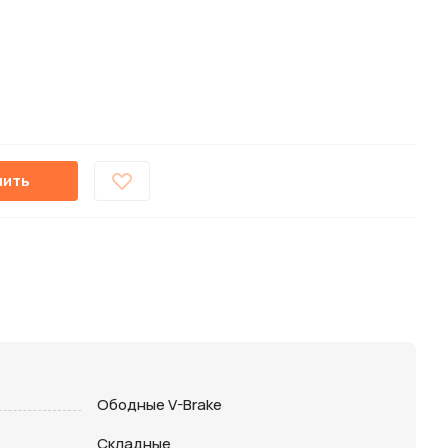
пить
Ободные V-Brake
Складные