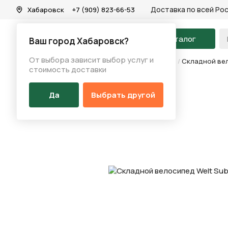
Доставка по всей Ро
Хабаровск
+7 (909) 823-66-53
На главную
Каталог
Ваш город Хабаровск?
От выбора зависит выбор услуг и
Каталог
/
Велосипеды
/
Складные велосипеды
/
Складной вел
стоимость доставки
Да
Выбрать другой