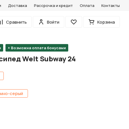
и
Доставка
Рассрочка и кредит
Оплата
Контакты
0
Сравнить
Войти
Корзина
Избранное
е
+ Возможна оплата бонусами
сипед Welt Subway 24
мно-серый