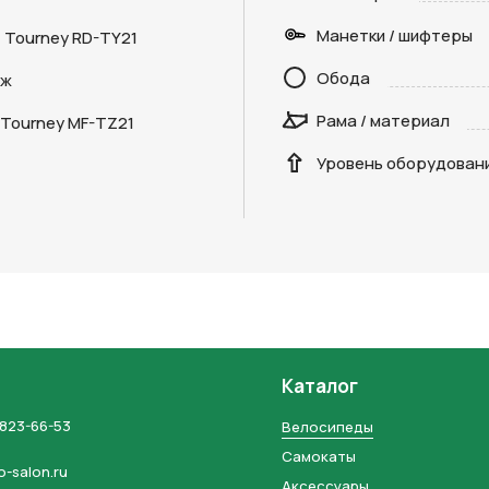
Манетки / шифтеры
 Tourney RD-TY21
Отправить
Обода
дж
на кнопку “Отправить заявку”, вы даете
согласие на обработку
Рама / материал
 Tourney MF-TZ21
льных данных и соглашаетесь с политикой конфиденциальности
Уровень оборудован
Каталог
 823-66-53
Велосипеды
Самокаты
o-salon.ru
Аксессуары