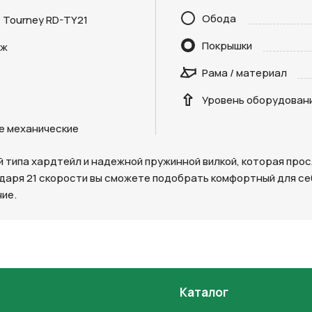
Обода
 Tourney RD-TY21
Покрышки
дж
Отправить
Рама / материал
на кнопку “Отправить заявку”, вы даете
согласие на обработку
Уровень оборудован
льных данных и соглашаетесь с политикой конфиденциальности
е механические
й типа хардтейл и надежной пружинной вилкой, которая про
даря 21 скорости вы сможете подобрать комфортный для се
ие.
Каталог