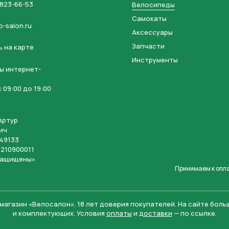
 823-66-53
Велосипеды
Самокаты
o-salon.ru
Аксессуары
Запчасти
 на карте
Инструменты
ы интернет-
 09:00 до 19:00
Артур
ич
49133
210900011
защищены»
Принимаем к опл
магазин «Велосалон».
18 лет доверия покупателей. На сайте бол
и комплектующих. Условия
оплаты
и
доставки
— по ссылке.