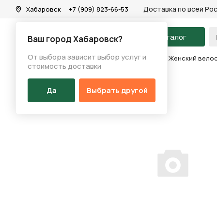
Доставка по всей Ро
Хабаровск
+7 (909) 823-66-53
На главную
Каталог
Ваш город Хабаровск?
От выбора зависит выбор услуг и
Каталог
/
Велосипеды
/
Женские велосипеды
/
Женский велоси
стоимость доставки
Да
Выбрать другой