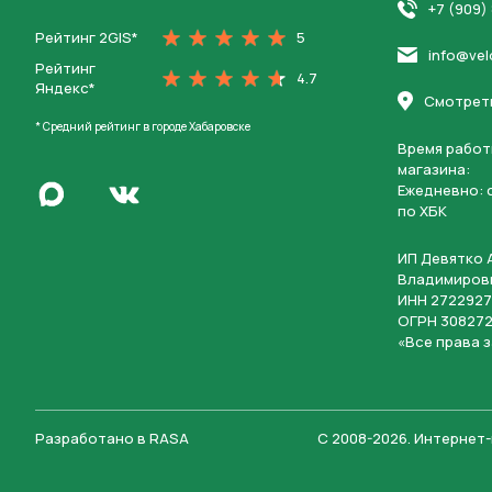
На главную
+7 (909)
Рейтинг 2GIS*
5
info@vel
Рейтинг
4.7
Яндекс*
Смотреть
* Средний рейтинг в городе Хабаровске
Время работ
магазина:
Написать в Max
Ежедневно: c
Перейти во Вконтакте
по ХБК
ИП Девятко 
Владимиров
ИНН 2722927
ОГРН 308272
«Все права 
Разработано в
RASA
С 2008-2026
.
Интернет-