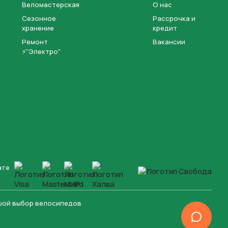
Веломастерская
О нас
Сезонное
Рассрочка и
хранение
кредит
Ремонт
Вакансии
⚡"Электро"
ате
ьшой выбор велосипедов