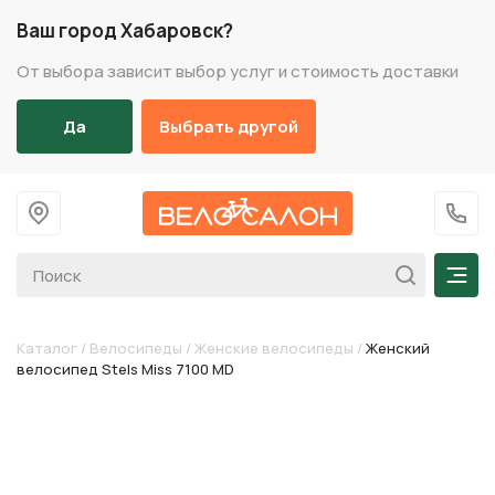
Ваш город Хабаровск?
От выбора зависит выбор услуг и стоимость доставки
Да
Выбрать другой
На главную
+7 (
Мен
Каталог
/
Велосипеды
/
Женские велосипеды
/
Женский
велосипед Stels Miss 7100 MD