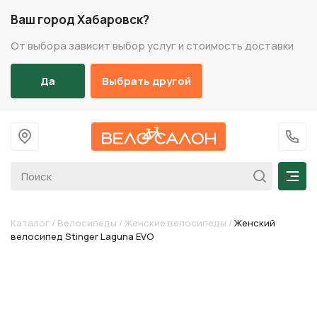
Ваш город Хабаровск?
От выбора зависит выбор услуг и стоимость доставки
Да
Выбрать другой
На главную
+7 (
Мен
Каталог
/
Велосипеды
/
Женские велосипеды
/
Женский
велосипед Stinger Laguna EVO