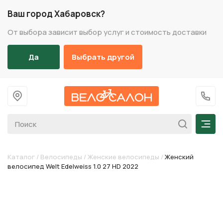
Ваш город Хабаровск?
От выбора зависит выбор услуг и стоимость доставки
Да
Выбрать другой
На главную
+7 (
Мен
Каталог
/
Велосипеды
/
Женские велосипеды
/
Женский
велосипед Welt Edelweiss 1.0 27 HD 2022