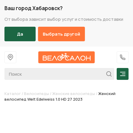
Ваш город Хабаровск?
От выбора зависит выбор услуг и стоимость доставки
Да
Выбрать другой
На главную
+7 (
Мен
Каталог
/
Велосипеды
/
Женские велосипеды
/
Женский
велосипед Welt Edelweiss 1.0 HD 27 2023