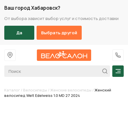
Ваш город Хабаровск?
От выбора зависит выбор услуг и стоимость доставки
Да
Выбрать другой
На главную
+7 (
Мен
Каталог
/
Велосипеды
/
Женские велосипеды
/
Женский
велосипед Welt Edelweiss 1.0 MD 27 2024