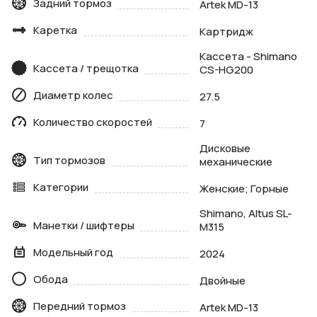
Задний тормоз
Artek MD-13
Каретка
Картридж
Кассета - Shimano
Кассета / трещотка
CS-HG200
Диаметр колес
27.5
Количество скоростей
7
Дисковые
Тип тормозов
механические
Категории
Женские; Горные
Shimano, Altus SL-
Манетки / шифтеры
M315
Модельный год
2024
Обода
Двойные
Передний тормоз
Artek MD-13