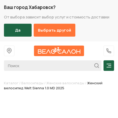
Ваш город Хабаровск?
От выбора зависит выбор услуг и стоимость доставки
Да
Выбрать другой
На главную
+7 (
Мен
Каталог
/
Велосипеды
/
Женские велосипеды
/
Женский
велосипед Welt Sienna 1.0 MD 2025