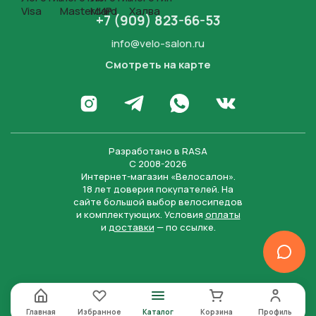
+7 (909) 823-66-53
info@velo-salon.ru
Смотреть на карте
Закрыть
Написать в WhatsApp
Перейти в Инстаграм
Написать в Телеграм
Перейти во Вконта
Разработано в
RASA
С 2008-2026
Интернет-магазин «Велосалон».
18 лет доверия покупателей. На
сайте большой выбор велосипедов
и комплектующих. Условия
оплаты
и
доставки
— по ссылке.
Отправить
Нажимая на кнопку “Отправить заявку”, вы даете
согласие на обработку персональных данных и
соглашаетесь с политикой конфиденциальности
Главная
Избранное
Каталог
Корзина
Профиль