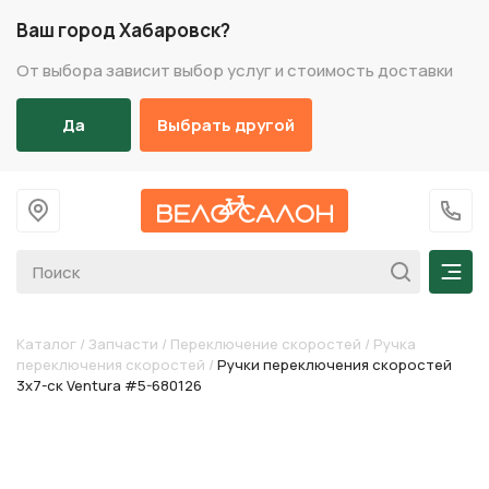
Ваш город Хабаровск?
От выбора зависит выбор услуг и стоимость доставки
Да
Выбрать другой
На главную
+7 (
Мен
Каталог
/
Запчасти
/
Переключение скоростей
/
Ручка
переключения скоростей
/
Ручки переключения скоростей
3х7-ск Ventura #5-680126