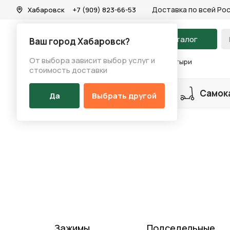
Доставка по всей Ро
Хабаровск
+7 (909) 823-66-53
На главную
Каталог
Ваш город Хабаровск?
От выбора зависит выбор услуг и
Каталог
/
Запчасти
/
Седла и подседельные штыри
стоимость доставки
Разделы каталога
Велосипеды
Самок
Да
Выбрать другой
Зажимы
Подседельные