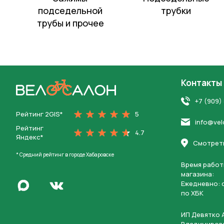
подседельной
трубки
трубы и прочее
Контакты
На главную
+7 (909)
Рейтинг 2GIS*
5
Нажимая 
info@vel
персона
Рейтинг
4.7
Яндекс*
Смотреть
* Средний рейтинг в городе Хабаровске
Время работ
магазина:
Написать в Max
Ежедневно: c
Перейти во Вконтакте
по ХБК
ИП Девятко 