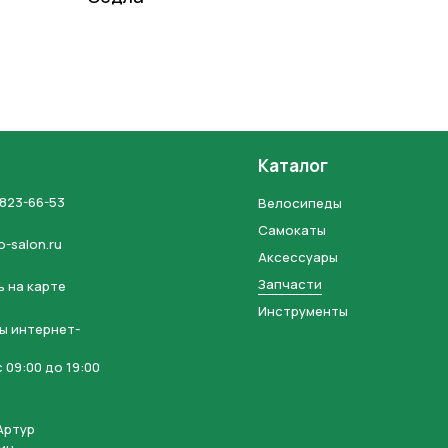
Каталог
Отправить
 823-66-53
Велосипеды
на кнопку “Отправить заявку”, вы даете
согласие на обработку
Самокаты
o-salon.ru
льных данных и соглашаетесь с политикой конфиденциальности
Аксессуары
Запчасти
 на карте
Инструменты
ы интернет-
 09:00 до 19:00
Артур