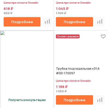
Цена при оплате Онлайн
Цена при оплате Онлайн
618 ₽
1 045 ₽
650 ₽
1 100 ₽
Подробнее
Подробнее
Сравнить
Срав
Онлайн дешевле
Трубка подседельная х31.6
#00-170097
Цена при оплате Онлайн
1 188 ₽
1 250 ₽
Подробнее
Получить консультацию
Срав