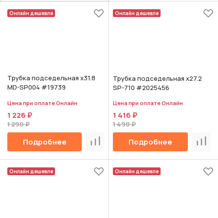
Онлайн дешевле
Онлайн дешевле
Трубка подседельная х31.8
Трубка подседельная х27.2
MD-SP004 #19739
SP-710 #2025456
Цена при оплате Онлайн
Цена при оплате Онлайн
1 226 ₽
1 416 ₽
1 290 ₽
1 490 ₽
Подробнее
Подробнее
Сравнить
Срав
Онлайн дешевле
Онлайн дешевле