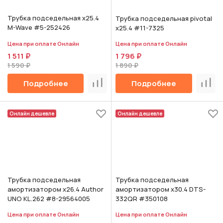
Трубка подседельная х25.4
Трубка подседельная pivotal
M-Wave #5-252426
х25.4 #11-7325
Цена при оплате Онлайн
Цена при оплате Онлайн
1 511 ₽
1 796 ₽
1 590 ₽
1 890 ₽
Подробнее
Подробнее
Сравнить
Срав
Онлайн дешевле
Онлайн дешевле
Трубка подседельная
Трубка подседельная
амортизатором х26.4 Author
амортизатором х30.4 DTS-
UNO KL.262 #8-29564005
332QR #350108
Цена при оплате Онлайн
Цена при оплате Онлайн