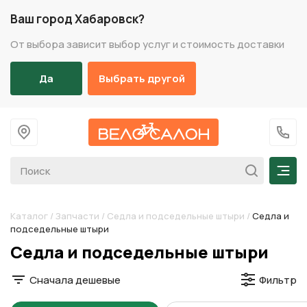
Ваш город Хабаровск?
От выбора зависит выбор услуг и стоимость доставки
Да
Выбрать другой
На главную
+7 (
Мен
Каталог
/
Запчасти
/
Седла и подседельные штыри
/
Седла и
подседельные штыри
Разделы каталога
Седла и подседельные штыри
Сначала дешевые
Фильтр