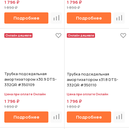
1 796 ₽
1 796 ₽
1 890 ₽
1 890 ₽
Подробнее
Подробнее
Сравнить
Срав
Онлайн дешевле
Онлайн дешевле
Трубка подседельная
Трубка подседельная
амортизатором х30.9 DTS-
амортизатором х31.8 DTS-
332QR #350109
332QR #350110
Цена при оплате Онлайн
Цена при оплате Онлайн
1 796 ₽
1 796 ₽
1 890 ₽
1 890 ₽
Подробнее
Подробнее
Сравнить
Срав