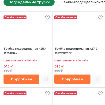
Подседельные трубки
Зажимы подседельной тр
Онлайн дешевле
Онлайн дешевле
Трубка подседельная х25.4
Трубка подседельная х27.2
#350047
#32210272
Цена при оплате Онлайн
Цена при оплате Онлайн
618 ₽
618 ₽
650 ₽
650 ₽
Подробнее
Подробнее
Сравнить
Срав
Онлайн дешевле
Онлайн дешевле