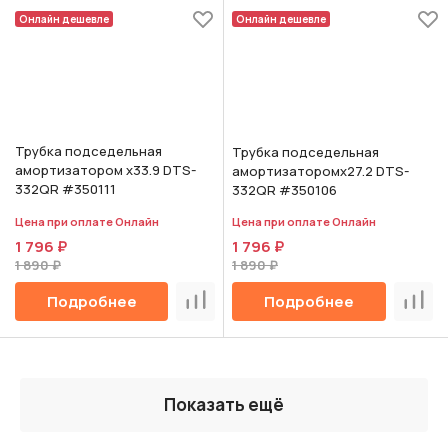
Онлайн дешевле
Онлайн дешевле
Трубка подседельная
Трубка подседельная
амортизатором х33.9 DTS-
амортизаторомх27.2 DTS-
332QR #350111
332QR #350106
Цена при оплате Онлайн
Цена при оплате Онлайн
1 796 ₽
1 796 ₽
1 890 ₽
1 890 ₽
Подробнее
Подробнее
Сравнить
Срав
Показать ещё