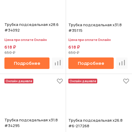
Трубка подседельная х28.6
Трубка подседельная х31.8
#34092
#35115
Цена при оплате Онлайн
Цена при оплате Онлайн
618 ₽
618 ₽
650 ₽
650 ₽
Подробнее
Подробнее
Сравнить
Срав
Онлайн дешевле
Онлайн дешевле
Трубка подседельная х31.8
Трубка подседельная х26.8
#34295
#6-217268