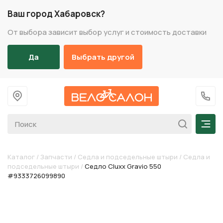
Ваш город Хабаровск?
От выбора зависит выбор услуг и стоимость доставки
Да
Выбрать другой
На главную
+7 (
Мен
Каталог
/
Запчасти
/
Седла и подседельные штыри
/
Седла и
подседельные штыри
/
Cедло Cluxx Gravio 550
#9333726099890