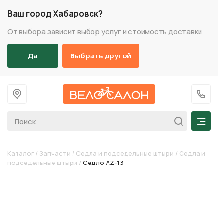
Ваш город Хабаровск?
От выбора зависит выбор услуг и стоимость доставки
Да
Выбрать другой
На главную
+7 (
Мен
Каталог
/
Запчасти
/
Седла и подседельные штыри
/
Седла и
подседельные штыри
/
Седло AZ-13