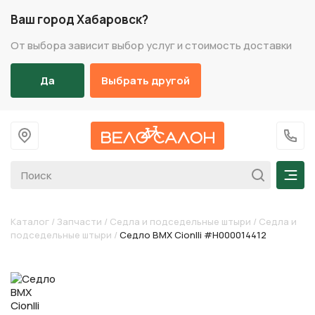
Ваш город Хабаровск?
От выбора зависит выбор услуг и стоимость доставки
Да
Выбрать другой
На главную
+7 (
Мен
Каталог
/
Запчасти
/
Седла и подседельные штыри
/
Седла и
подседельные штыри
/
Седло BMX Cionlli #H000014412