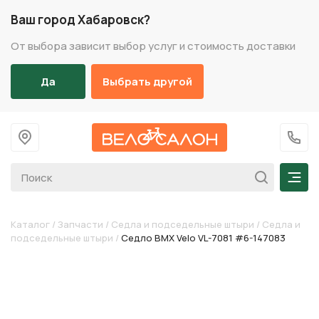
Ваш город Хабаровск?
От выбора зависит выбор услуг и стоимость доставки
Да
Выбрать другой
На главную
+7 (
Мен
Каталог
/
Запчасти
/
Седла и подседельные штыри
/
Седла и
подседельные штыри
/
Седло BMX Velo VL-7081 #6-147083