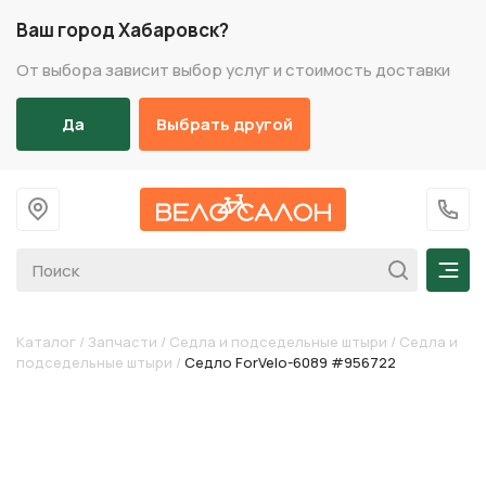
Ваш город Хабаровск?
От выбора зависит выбор услуг и стоимость доставки
Да
Выбрать другой
На главную
+7 (
Мен
Каталог
/
Запчасти
/
Седла и подседельные штыри
/
Седла и
подседельные штыри
/
Седло ForVelo-6089 #956722