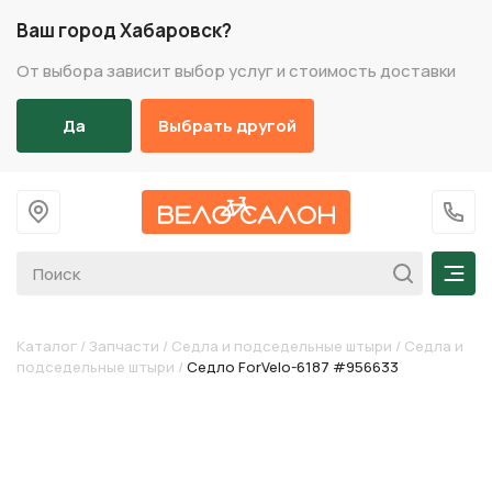
Ваш город Хабаровск?
От выбора зависит выбор услуг и стоимость доставки
Да
Выбрать другой
На главную
+7 (
Мен
Каталог
/
Запчасти
/
Седла и подседельные штыри
/
Седла и
подседельные штыри
/
Седло ForVelo-6187 #956633