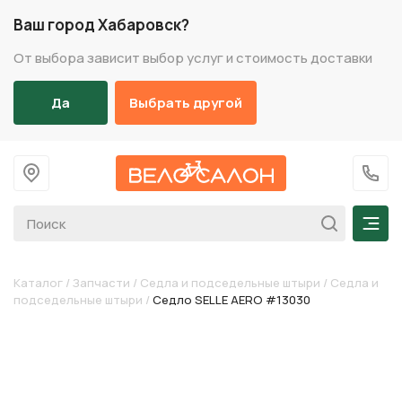
Ваш город Хабаровск?
От выбора зависит выбор услуг и стоимость доставки
Да
Выбрать другой
На главную
+7 (
Мен
Каталог
/
Запчасти
/
Седла и подседельные штыри
/
Седла и
подседельные штыри
/
Седло SELLE AERO #13030