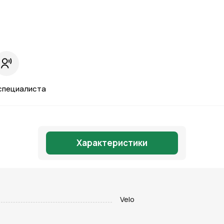
специалиста
Характеристики
Отправить
Velo
на кнопку “Отправить заявку”, вы даете
согласие на обработку
льных данных и соглашаетесь с политикой конфиденциальности