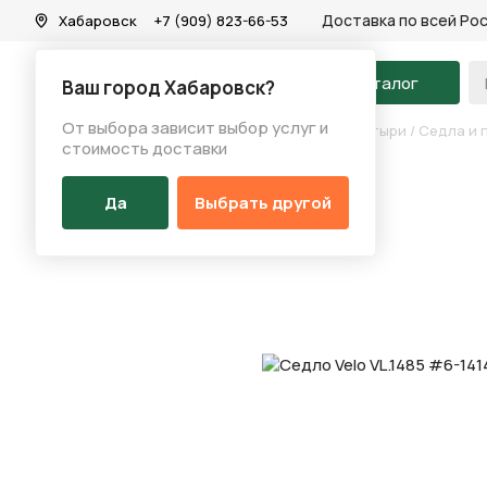
Доставка по всей Ро
Хабаровск
+7 (909) 823-66-53
На главную
Каталог
Ваш город Хабаровск?
От выбора зависит выбор услуг и
Каталог
/
Запчасти
/
Седла и подседельные штыри
/
Седла и 
стоимость доставки
Да
Выбрать другой