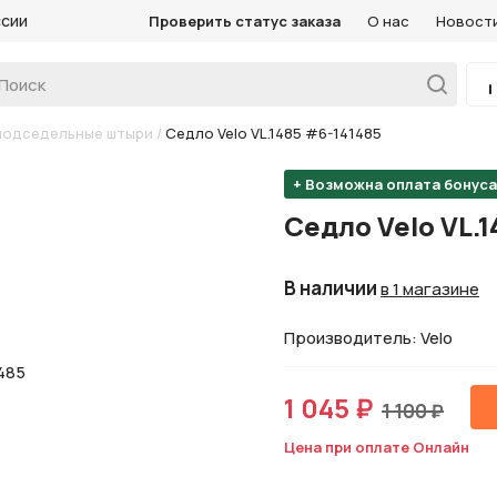
ссии
Проверить статус заказа
О нас
Новост
подседельные штыри
/
Седло Velo VL.1485 #6-141485
+ Возможна оплата бонус
Седло Velo VL.1
В наличии
в 1 магазине
Производитель: Velo
1 045 ₽
1 100 ₽
Цена при оплате Онлайн