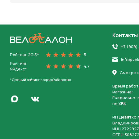
Контакты
На главную
+7 (909)
Рейтинг 2GIS*
5
info@vel
Рейтинг
4.7
Яндекс*
Смотреть
* Средний рейтинг в городе Хабаровске
Время работ
магазина:
Написать в Max
Ежедневно: c
Перейти во Вконтакте
по ХБК
ИП Девятко 
Владимиров
ИНН 2722927
ОГРН 308272