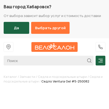
Ваш город Хабаровск?
От выбора зависит выбор услуг и стоимость доставки
Да
Выбрать другой
На главную
+7 (
Мен
Каталог
/
Запчасти
/
Седла и подседельные штыри
/
Седла и
подседельные штыри
/
Седло Ventura Gel #5-250082