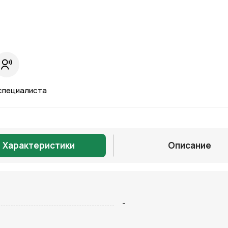
специалиста
Характеристики
Описание
Отправить
-
на кнопку “Отправить заявку”, вы даете
согласие на обработку
льных данных и соглашаетесь с политикой конфиденциальности