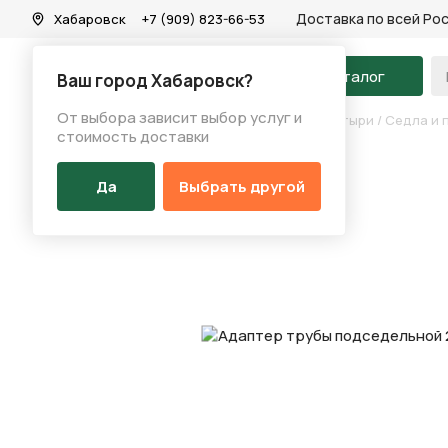
Доставка по всей Ро
Хабаровск
+7 (909) 823-66-53
На главную
Каталог
Ваш город Хабаровск?
От выбора зависит выбор услуг и
Каталог
/
Запчасти
/
Седла и подседельные штыри
/
Седла и 
стоимость доставки
Да
Выбрать другой