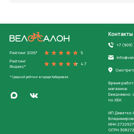
Контакты
На главную
+7 (909)
Рейтинг 2GIS*
5
info@vel
Рейтинг
4.7
Яндекс*
Смотреть
* Средний рейтинг в городе Хабаровске
Время работ
магазина:
Написать в Max
Ежедневно: c
Перейти во Вконтакте
по ХБК
ИП Девятко 
Владимиров
ИНН 2722927
ОГРН 308272