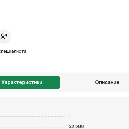
специалиста
Характеристики
Описание
Отправить
-
28.6мм
на кнопку “Отправить заявку”, вы даете
согласие на обработку