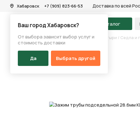
Доставка по всей Ро
Хабаровск
+7 (909) 823-66-53
На главную
Каталог
Ваш город Хабаровск?
От выбора зависит выбор услуг и
Каталог
/
Запчасти
/
Седла и подседельные штыри
/
Седла и 
стоимость доставки
Да
Выбрать другой