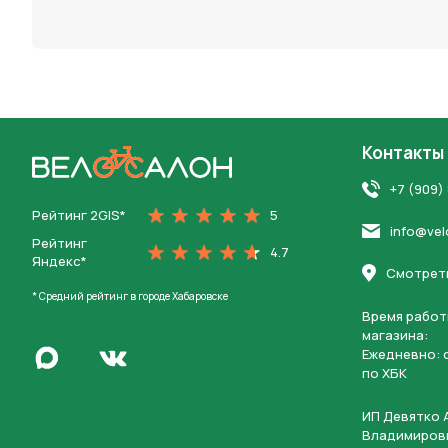
персона
Контакты
На главную
+7 (909)
Рейтинг 2GIS*
5
info@vel
Рейтинг
4.7
Яндекс*
Смотреть
* Средний рейтинг в городе Хабаровске
Время работ
магазина:
Написать в Max
Ежедневно: c
Перейти во Вконтакте
по ХБК
ИП Девятко 
Владимиров