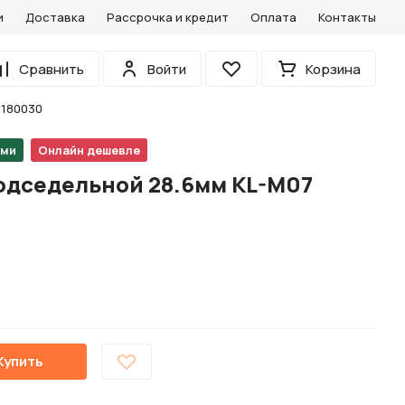
и
Доставка
Рассрочка и кредит
Оплата
Контакты
0
Сравнить
Войти
Корзина
Избранное
#180030
ами
Онлайн дешевле
одседельной 28.6мм KL-M07
Купить