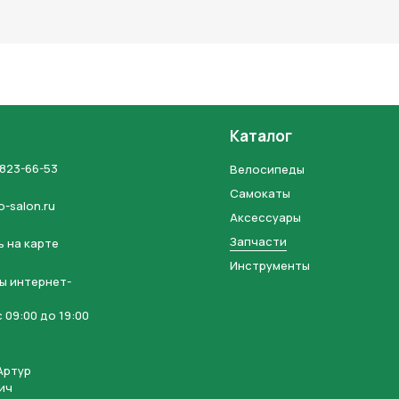
льных данных и соглашаетесь с политикой конфиденциальности
Каталог
 823-66-53
Велосипеды
Самокаты
o-salon.ru
Аксессуары
Запчасти
 на карте
Инструменты
ы интернет-
 09:00 до 19:00
Артур
ич