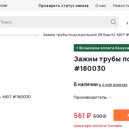
ссии
Проверить статус заказа
О нас
Новост
подседельные штыри
/
Зажим трубы подседельной 28.6мм KL-M07 
+ Возможна оплата бонус
Зажим трубы п
#180030
В наличии
в 4 магазинах
Производитель: -
561 ₽
590 ₽
Цена при оплате Онлайн