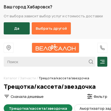
Ваш город Хабаровск?
От выбора зависит выбор услуг и стоимость доставки
Да
Выбрать другой
На главную
+7 (
Мен
Каталог
/
Запчасти
/
Трещотка/кассета/звездочка
Разделы каталога
Трещотка/кассета/звездочка
Сначала дешевые
Фильтр
Трещотка/кассета/звездочка
Амортизатор за