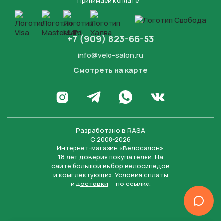
Принимаем к оплате
+7 (909) 823-66-53
info@velo-salon.ru
Смотреть на карте
Закрыть
Написать в WhatsApp
Перейти в Инстаграм
Написать в Телеграм
Перейти во Вконта
Разработано в
RASA
С 2008-2026
Интернет-магазин «Велосалон».
18 лет доверия покупателей. На
сайте большой выбор велосипедов
и комплектующих. Условия
оплаты
и
доставки
— по ссылке.
Отправить