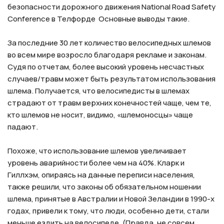
безопасности дорожного движения National Road Safety
Conference в Телфорде Основные выводы такие.
За последние 30 лет количество велосипедных шлемов
во всем мире возросло благодаря рекламе и законам.
Судя по отчетам, более высокий уровень несчастных
случаев/травм может быть результатом использования
шлема. Получается, что велосипедисты в шлемах
страдают от травм верхних конечностей чаще, чем те,
кто шлемов не носит, видимо, «шлемоносцы» чаще
падают.
Похоже, что использование шлемов увеличивает
уровень аварийности более чем на 40%. Кларк и
Гиллхэм, опираясь на данные переписи населения,
также решили, что законы об обязательном ношении
шлема, принятые в Австралии и Новой Зеландии в 1990-х
годах, привели к тому, что люди, особенно дети, стали
меньше ездить на велосипеде. (Правда, не совсем