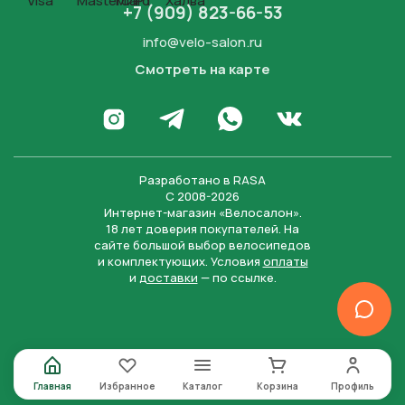
+7 (909) 823-66-53
info@velo-salon.ru
Смотреть на карте
Закрыть
Написать в WhatsApp
Перейти в Инстаграм
Написать в Телеграм
Перейти во Вконта
Разработано в
RASA
С 2008-2026
Интернет-магазин «Велосалон».
18 лет доверия покупателей. На
сайте большой выбор велосипедов
и комплектующих. Условия
оплаты
и
доставки
— по ссылке.
Отправить
Нажимая на кнопку “Отправить заявку”, вы даете
согласие на обработку персональных данных и
соглашаетесь с политикой конфиденциальности
Главная
Избранное
Каталог
Корзина
Профиль