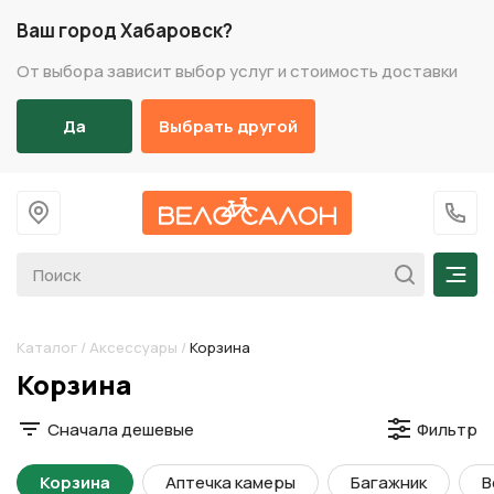
Ваш город Хабаровск?
От выбора зависит выбор услуг и стоимость доставки
Да
Выбрать другой
На главную
+7 (
Мен
Каталог
/
Аксессуары
/
Корзина
Разделы каталога
Корзина
Сначала дешевые
Фильтр
Корзина
Аптечка камеры
Багажник
В