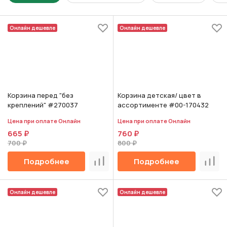
Онлайн дешевле
Онлайн дешевле
Корзина перед "без
Корзина детская/ цвет в
креплений" #270037
ассортименте #00-170432
Цена при оплате Онлайн
Цена при оплате Онлайн
665 ₽
760 ₽
700 ₽
800 ₽
Подробнее
Подробнее
Сравнить
Срав
Онлайн дешевле
Онлайн дешевле