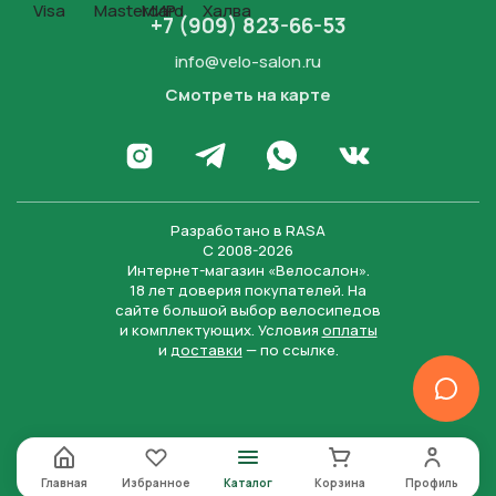
+7 (909) 823-66-53
info@velo-salon.ru
Смотреть на карте
Закрыть
Написать в WhatsApp
Перейти в Инстаграм
Написать в Телеграм
Перейти во Вконта
Разработано в
RASA
С 2008-2026
Интернет-магазин «Велосалон».
18 лет доверия покупателей. На
сайте большой выбор велосипедов
и комплектующих. Условия
оплаты
и
доставки
— по ссылке.
Отправить
Нажимая на кнопку “Отправить заявку”, вы даете
согласие на обработку персональных данных и
соглашаетесь с политикой конфиденциальности
Главная
Избранное
Каталог
Корзина
Профиль