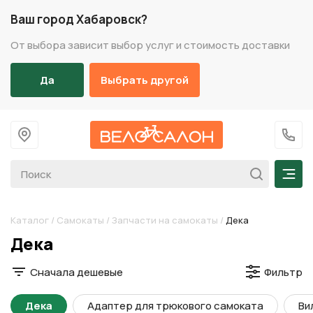
Ваш город Хабаровск?
От выбора зависит выбор услуг и стоимость доставки
Да
Выбрать другой
На главную
+7 (
Мен
Каталог
/
Самокаты
/
Запчасти на самокаты
/
Дека
Разделы каталога
Дека
Сначала дешевые
Фильтр
Дека
Адаптер для трюкового самоката
Ви