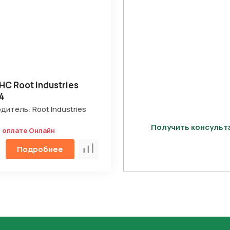
HC Root Industries
4
дитель: Root Industries
Получить консуль
и оплате Онлайн
Подробнее
Сравнить
Отправить
на кнопку “Отправить заявку”, вы даете
согласие на обработку
льных данных и соглашаетесь с политикой конфиденциальности