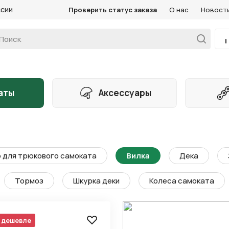
ссии
Проверить статус заказа
О нас
Новост
аты
Аксессуары
 для трюкового самоката
Вилка
Дека
Тормоз
Шкурка деки
Колеса самоката
 дешевле