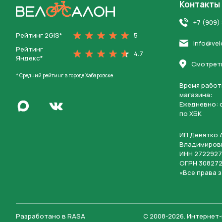
Контакты
На главную
+7 (909)
Рейтинг 2GIS*
5
info@vel
Рейтинг
4.7
Яндекс*
Смотреть
* Средний рейтинг в городе Хабаровске
Время работ
магазина:
Написать в Max
Ежедневно: c
Перейти во Вконтакте
по ХБК
ИП Девятко 
Владимиров
ИНН 2722927
ОГРН 308272
«Все права 
Разработано в
RASA
С 2008-2026
.
Интернет-