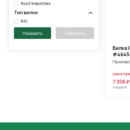
Root Industries
Тип вилки
IHC
Вилка I
#4645
Произво
Цена пр
7 306 ₽
7 690 ₽
Нажимая 
персона