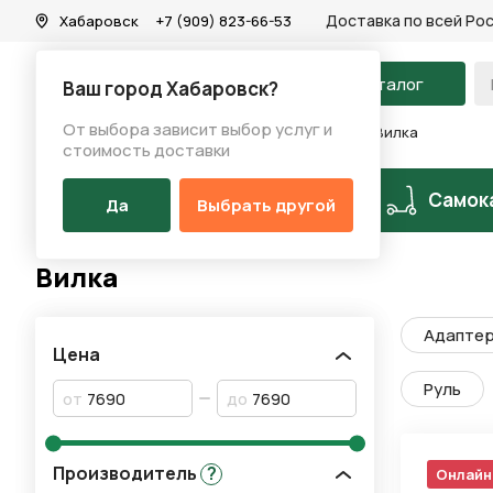
Доставка по всей Ро
Хабаровск
+7 (909) 823-66-53
На главную
Каталог
Ваш город Хабаровск?
От выбора зависит выбор услуг и
Каталог
/
Самокаты
/
Запчасти на самокаты
/
Вилка
стоимость доставки
Разделы каталога
Велосипеды
Самок
Да
Выбрать другой
Вилка
Адаптер
Цена
Руль
от
до
Производитель
?
Онлайн