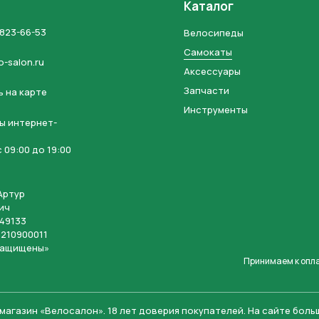
Каталог
 823-66-53
Велосипеды
Самокаты
o-salon.ru
Аксессуары
Запчасти
 на карте
Инструменты
ы интернет-
 09:00 до 19:00
Артур
ич
49133
210900011
защищены»
Принимаем к опл
магазин «Велосалон».
18 лет доверия покупателей. На сайте бол