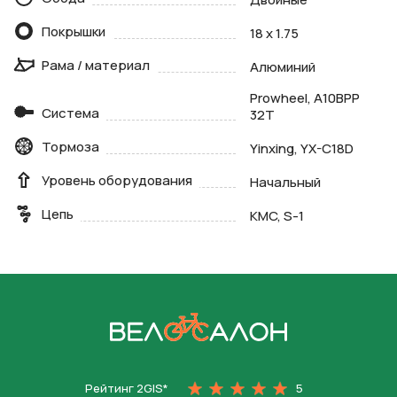
Покрышки
18 x 1.75
Рама / материал
Алюминий
Prowheel, A10BPP
Система
32T
Тормоза
Yinxing, YX-C18D
Уровень оборудования
Начальный
Цепь
KMC, S-1
На главную
Рейтинг 2GIS*
5