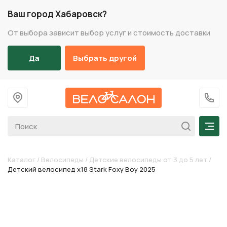
Ваш город Хабаровск?
От выбора зависит выбор услуг и стоимость доставки
Да
Выбрать другой
На главную
+7 (
Мен
Каталог
/
Велосипеды
/
Детские велосипеды от 3 до 5 лет
/
Детский велосипед х18 Stark Foxy Boy 2025