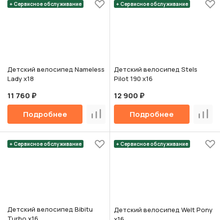
+ Сервисное обслуживание
+ Сервисное обслуживание
Детский велосипед Nameless
Детский велосипед Stels
Lady х18
Pilot 190 х16
11 760 ₽
12 900 ₽
Подробнее
Подробнее
Сравнить
Срав
+ Сервисное обслуживание
+ Сервисное обслуживание
Детский велосипед Bibitu
Детский велосипед Welt Pony
Turbo х16
х16