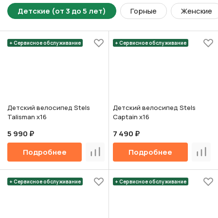
Детские (от 3 до 5 лет)
Горные
Женские
+ Сервисное обслуживание
+ Сервисное обслуживание
Детский велосипед Stels
Детский велосипед Stels
Talisman х16
Captain х16
5 990 ₽
7 490 ₽
Подробнее
Подробнее
Сравнить
Срав
+ Сервисное обслуживание
+ Сервисное обслуживание