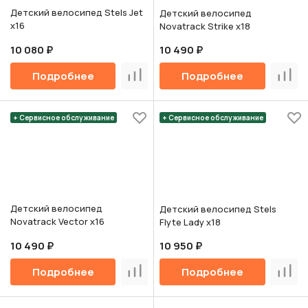
Детский велосипед Stels Jet
Детский велосипед
х16
Novatrack Strike х18
10 080 ₽
10 490 ₽
Подробнее
Подробнее
Сравнить
Срав
+ Сервисное обслуживание
+ Сервисное обслуживание
Детский велосипед
Детский велосипед Stels
Novatrack Vector х16
Flyte Lady х18
10 490 ₽
10 950 ₽
Подробнее
Подробнее
Сравнить
Срав