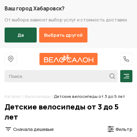
Ваш город Хабаровск?
От выбора зависит выбор услуг и стоимость доставки
Да
Выбрать другой
На главную
+7 (
Мен
Каталог
/
Велосипеды
/
Детские велосипеды от 3 до 5 лет
Разделы каталога
Детские велосипеды от 3 до 5
лет
Сначала дешевые
Фильтр