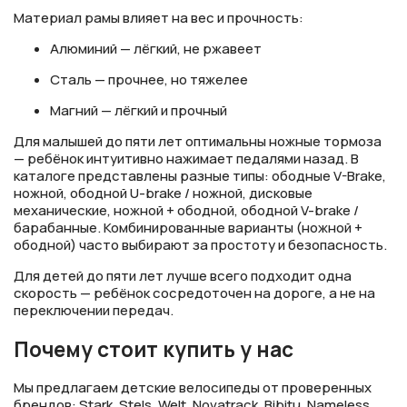
Материал рамы влияет на вес и прочность:
Алюминий — лёгкий, не ржавеет
Сталь — прочнее, но тяжелее
Магний — лёгкий и прочный
Для малышей до пяти лет оптимальны ножные тормоза
— ребёнок интуитивно нажимает педалями назад. В
каталоге представлены разные типы: ободные V-Brake,
ножной, ободной U-brake / ножной, дисковые
механические, ножной + ободной, ободной V-brake /
барабанные. Комбинированные варианты (ножной +
ободной) часто выбирают за простоту и безопасность.
Для детей до пяти лет лучше всего подходит одна
скорость — ребёнок сосредоточен на дороге, а не на
переключении передач.
Почему стоит купить у нас
Мы предлагаем детские велосипеды от проверенных
брендов: Stark, Stels, Welt, Novatrack, Bibitu, Nameless.