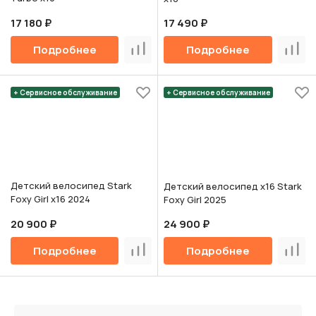
17 180 ₽
17 490 ₽
Подробнее
Подробнее
Сравнить
Срав
+ Сервисное обслуживание
+ Сервисное обслуживание
Детский велосипед Stark
Детский велосипед х16 Stark
Foxy Girl х16 2024
Foxy Girl 2025
20 900 ₽
24 900 ₽
Подробнее
Подробнее
Сравнить
Срав