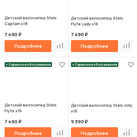
Детский велосипед Stels
Детский велосипед Stels
Captain х18
Flyte Lady х16
7 490 ₽
7 490 ₽
Подробнее
Подробнее
Сравнить
Срав
+ Сервисное обслуживание
+ Сервисное обслуживание
Детский велосипед Stels
Детский велосипед Stels Jolly
Flyte х16
х16
7 490 ₽
9 390 ₽
Подробнее
Подробнее
Сравнить
Срав