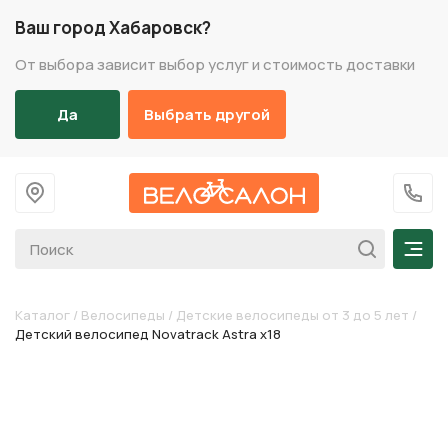
Ваш город Хабаровск?
От выбора зависит выбор услуг и стоимость доставки
Да
Выбрать другой
На главную
+7 (
Мен
Каталог
/
Велосипеды
/
Детские велосипеды от 3 до 5 лет
/
Детский велосипед Novatrack Astra х18