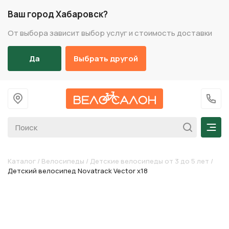
Ваш город Хабаровск?
От выбора зависит выбор услуг и стоимость доставки
Да
Выбрать другой
На главную
+7 (
Мен
Каталог
/
Велосипеды
/
Детские велосипеды от 3 до 5 лет
/
Детский велосипед Novatrack Vector х18