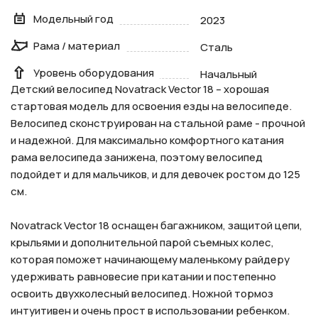
Модельный год
2023
Рама / материал
Сталь
Уровень оборудования
Начальный
Детский велосипед Novatrack Vector 18 – хорошая
стартовая модель для освоения езды на велосипеде.
Велосипед сконструирован на стальной раме - прочной
и надежной. Для максимально комфортного катания
рама велосипеда занижена, поэтому велосипед
подойдет и для мальчиков, и для девочек ростом до 125
см.
Novatrack Vector 18 оснащен багажником, защитой цепи,
крыльями и дополнительной парой съемных колес,
которая поможет начинающему маленькому райдеру
удерживать равновесие при катании и постепенно
освоить двухколесный велосипед. Ножной тормоз
интуитивен и очень прост в использовании ребенком.