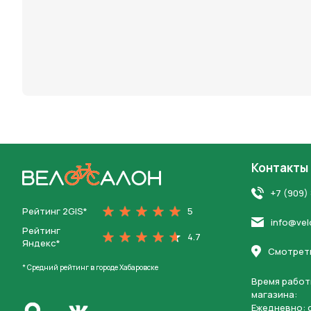
Контакты
На главную
+7 (909)
Рейтинг 2GIS*
5
info@vel
Рейтинг
4.7
Яндекс*
Смотреть
* Средний рейтинг в городе Хабаровске
Время работ
магазина:
Написать в Max
Ежедневно: c
Перейти во Вконтакте