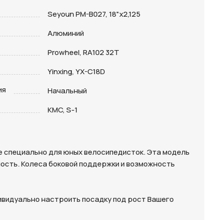
Seyoun PM-B027, 18"х2,125
Алюминий
Prowheel, RA102 32T
Yinxing, YX-C18D
ия
Начальный
KMC, S-1
ое специально для юных велосипедисток. Эта модель
ость. Колеса боковой поддержки и возможность
ндивидуально настроить посадку под рост Вашего