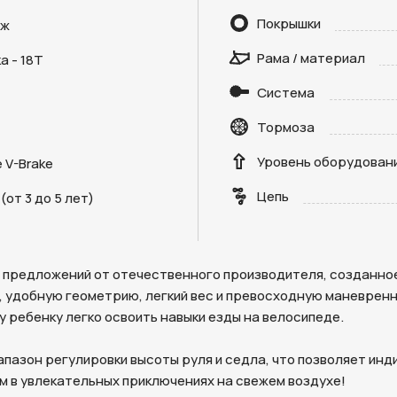
Покрышки
дж
Рама / материал
а - 18Т
Система
Тормоза
Уровень оборудован
 V-Brake
Отправить
Цепь
(от 3 до 5 лет)
на кнопку “Отправить заявку”, вы даете
согласие на обработку
льных данных и соглашаетесь с политикой конфиденциальности
чших предложений от отечественного производителя, созданн
 удобную геометрию, легкий вес и превосходную маневренн
 ребенку легко освоить навыки езды на велосипеде.
диапазон регулировки высоты руля и седла, что позволяет и
м в увлекательных приключениях на свежем воздухе!