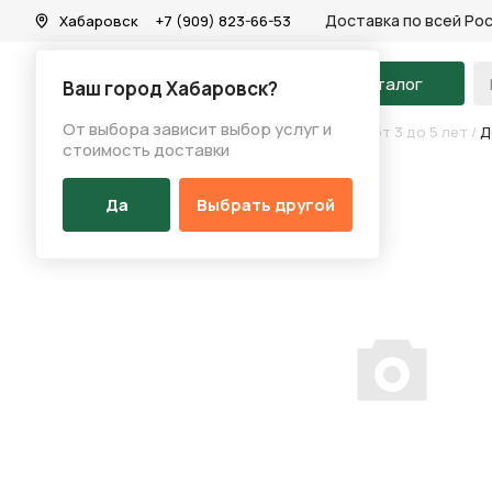
Доставка по всей Ро
Хабаровск
+7 (909) 823-66-53
На главную
Каталог
Ваш город Хабаровск?
От выбора зависит выбор услуг и
Каталог
/
Велосипеды
/
Детские велосипеды от 3 до 5 лет
/
Д
стоимость доставки
Да
Выбрать другой