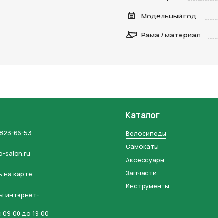
Модельный год
на кнопку “Отправить заявку”, вы даете
согласие на обработку
льных данных и соглашаетесь с политикой конфиденциальности
Рама / материал
Каталог
 823-66-53
Велосипеды
Самокаты
o-salon.ru
Аксессуары
Запчасти
 на карте
Инструменты
ы интернет-
 09:00 до 19:00