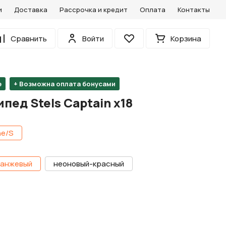
и
Доставка
Рассрочка и кредит
Оплата
Контакты
0
Сравнить
Войти
Корзина
Избранное
е
+ Возможна оплата бонусами
пед Stels Captain х18
e/S
анжевый
неоновый-красный