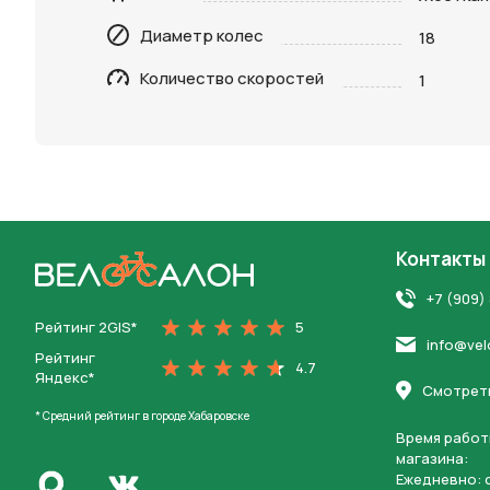
Диаметр колес
18
Нажимая 
персона
Количество скоростей
1
Контакты
На главную
+7 (909)
Рейтинг 2GIS*
5
info@vel
Рейтинг
4.7
Яндекс*
Смотреть
* Средний рейтинг в городе Хабаровске
Время работ
магазина:
Написать в Max
Ежедневно: c
Перейти во Вконтакте