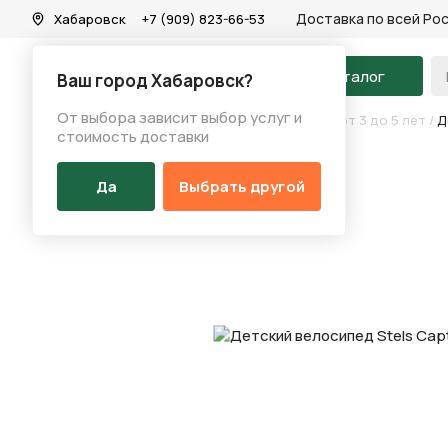
Доставка по всей Ро
Хабаровск
+7 (909) 823-66-53
На главную
Каталог
Ваш город Хабаровск?
От выбора зависит выбор услуг и
Каталог
/
Велосипеды
/
Детские велосипеды от 3 до 5 лет
/
Д
стоимость доставки
Да
Выбрать другой