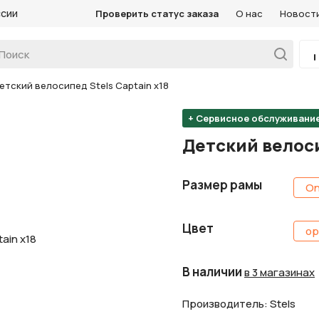
ссии
Проверить статус заказа
О нас
Новост
етский велосипед Stels Captain х18
+ Сервисное обслуживани
Детский велоси
Размер рамы
On
Цвет
ор
В наличии
в 3 магазинах
Производитель: Stels