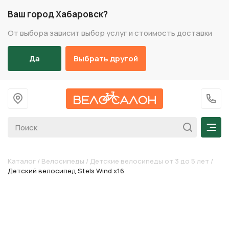
Ваш город Хабаровск?
От выбора зависит выбор услуг и стоимость доставки
Да
Выбрать другой
На главную
+7 (
Мен
Каталог
/
Велосипеды
/
Детские велосипеды от 3 до 5 лет
/
Детский велосипед Stels Wind х16