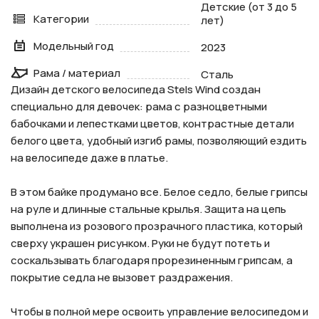
Детские (от 3 до 5
Категории
лет)
Модельный год
2023
Рама / материал
Сталь
Дизайн детского велосипеда Stels Wind создан
специально для девочек: рама с разноцветными
бабочками и лепестками цветов, контрастные детали
белого цвета, удобный изгиб рамы, позволяющий ездить
на велосипеде даже в платье.
В этом байке продумано все. Белое седло, белые грипсы
на руле и длинные стальные крылья. Защита на цепь
выполнена из розового прозрачного пластика, который
сверху украшен рисунком. Руки не будут потеть и
соскальзывать благодаря прорезиненным грипсам, а
покрытие седла не вызовет раздражения.
Чтобы в полной мере освоить управление велосипедом и