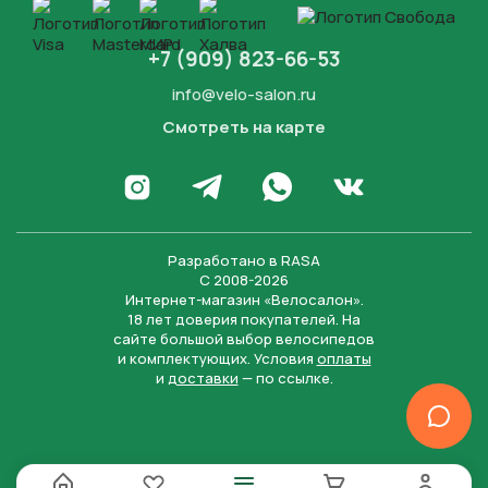
+7 (909) 823-66-53
info@velo-salon.ru
Смотреть на карте
Закрыть
Написать в WhatsApp
Перейти в Инстаграм
Написать в Телеграм
Перейти во Вконта
Разработано в
RASA
С 2008-2026
Интернет-магазин «Велосалон».
18 лет доверия покупателей. На
сайте большой выбор велосипедов
и комплектующих. Условия
оплаты
и
доставки
— по ссылке.
Отправить
Нажимая на кнопку “Отправить заявку”, вы даете
согласие на обработку персональных данных и