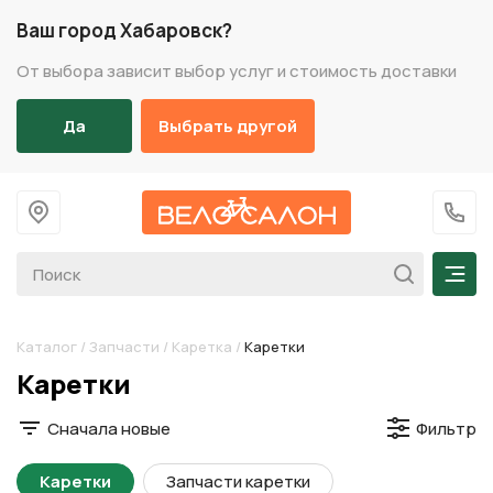
Ваш город Хабаровск?
От выбора зависит выбор услуг и стоимость доставки
Да
Выбрать другой
На главную
+7 (
Мен
Каталог
/
Запчасти
/
Каретка
/
Каретки
Разделы каталога
Каретки
Сначала новые
Фильтр
Каретки
Запчасти каретки