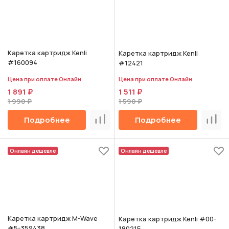
Каретка картридж Kenli
Каретка картридж Kenli
#160094
#12421
Цена при оплате Онлайн
Цена при оплате Онлайн
1 891 ₽
1 511 ₽
1 990 ₽
1 590 ₽
Подробнее
Подробнее
Сравнить
Срав
Онлайн дешевле
Онлайн дешевле
Каретка картридж M-Wave
Каретка картридж Kenli #00-
#5-359438
180215