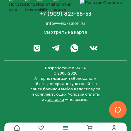
+7 (909) 823-66-53
info@velo-salon.ru
Смотреть на карте
Закрыть
Написать в WhatsApp
Перейти в Инстаграм
Написать в Телеграм
Перейти во Вконта
Разработано в
RASA
С 2008-2026
Интернет-магазин «Велосалон».
18 лет доверия покупателей. На
сайте большой выбор велосипедов
и комплектующих. Условия
оплаты
и
доставки
— по ссылке.
Отправить
Нажимая на кнопку “Отправить заявку”, вы даете
согласие на обработку персональных данных и