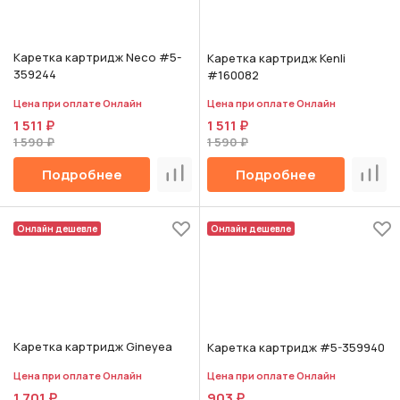
Каретка картридж Neco #5-
Каретка картридж Kenli
359244
#160082
Цена при оплате Онлайн
Цена при оплате Онлайн
1 511 ₽
1 511 ₽
1 590 ₽
1 590 ₽
Подробнее
Подробнее
Сравнить
Срав
Онлайн дешевле
Онлайн дешевле
Каретка картридж Gineyea
Каретка картридж #5-359940
Цена при оплате Онлайн
Цена при оплате Онлайн
1 701 ₽
903 ₽