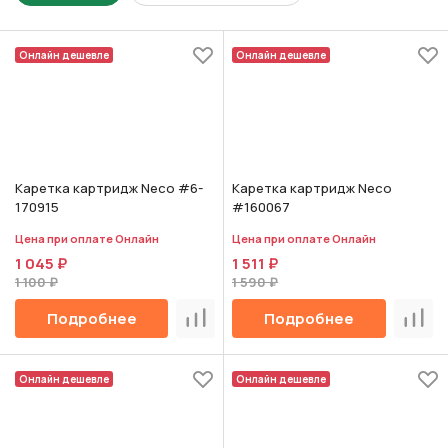
Онлайн дешевле
Онлайн дешевле
Каретка картридж Neco #6-
Каретка картридж Neco
170915
#160067
Цена при оплате Онлайн
Цена при оплате Онлайн
1 045 ₽
1 511 ₽
1 100 ₽
1 590 ₽
Подробнее
Подробнее
Сравнить
Срав
Онлайн дешевле
Онлайн дешевле