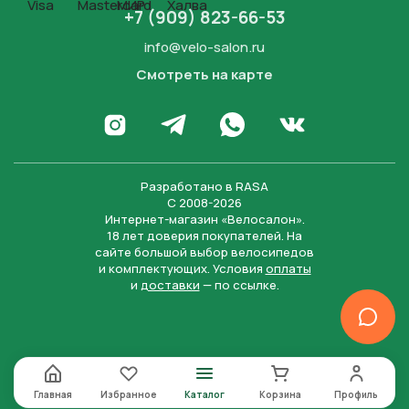
+7 (909) 823-66-53
info@velo-salon.ru
Смотреть на карте
Закрыть
Написать в WhatsApp
Перейти в Инстаграм
Написать в Телеграм
Перейти во Вконта
Разработано в
RASA
С 2008-2026
Интернет-магазин «Велосалон».
18 лет доверия покупателей. На
сайте большой выбор велосипедов
и комплектующих. Условия
оплаты
и
доставки
— по ссылке.
Отправить
Нажимая на кнопку “Отправить заявку”, вы даете
согласие на обработку персональных данных и
соглашаетесь с политикой конфиденциальности
Главная
Избранное
Каталог
Корзина
Профиль