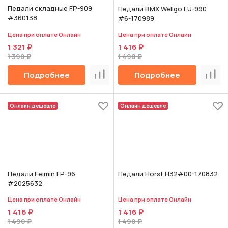
Педали складные FP-909
Педали BMX Wellgo LU-990
#360138
#6-170989
Цена при оплате Онлайн
Цена при оплате Онлайн
1 321 ₽
1 416 ₽
1 390 ₽
1 490 ₽
Подробнее
Подробнее
Сравнить
Срав
Онлайн дешевле
Онлайн дешевле
Педали Feimin FP-96
Педали Horst H32#00-170832
#2025632
Цена при оплате Онлайн
Цена при оплате Онлайн
1 416 ₽
1 416 ₽
1 490 ₽
1 490 ₽