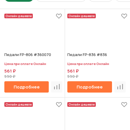
Онлайн дешевле
Онлайн дешевле
Педали FP-806 #360070
Педали FP-836 #836
Цена при оплате Онлайн
Цена при оплате Онлайн
561 ₽
561 ₽
590 ₽
590 ₽
Подробнее
Подробнее
Сравнить
Срав
Онлайн дешевле
Онлайн дешевле