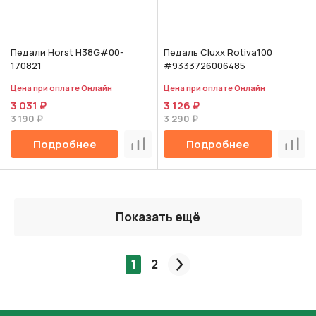
Педали Horst H38G#00-
Педаль Cluxx Rotiva100
170821
#9333726006485
Цена при оплате Онлайн
Цена при оплате Онлайн
3 031 ₽
3 126 ₽
3 190 ₽
3 290 ₽
Подробнее
Подробнее
Сравнить
Срав
Показать ещё
1
2
След.