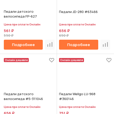
Педали детского
Педали JD-280 #63466
велосипеда FP-627
Цена при оплате Онлайн
Цена при оплате Онлайн
561 ₽
656 ₽
590 ₽
690 ₽
Подробнее
Подробнее
Сравнить
Срав
Онлайн дешевле
Онлайн дешевле
Педали детского
Педали Wellgo LU-968
велосипеда #5-311046
#360146
Цена при оплате Онлайн
Цена при оплате Онлайн
656 ₽
751 ₽