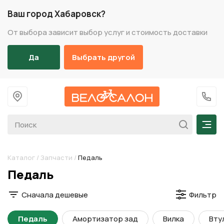
Ваш город Хабаровск?
От выбора зависит выбор услуг и стоимость доставки
Да
Выбрать другой
На главную
+7 (
Мен
Каталог
/
Запчасти
/
Педаль
Разделы каталога
Педаль
Сначала дешевые
Фильтр
Педаль
Амортизатор зад
Вилка
Вту