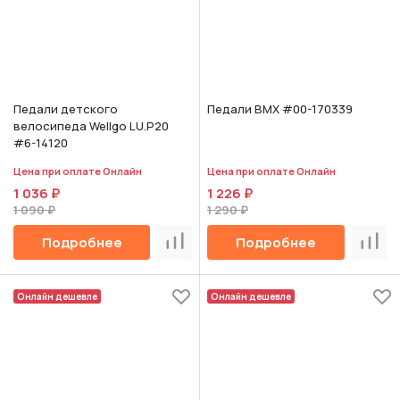
Педали детского
Педали BMX #00-170339
велосипеда Wellgo LU.P20
#6-14120
Цена при оплате Онлайн
Цена при оплате Онлайн
1 036 ₽
1 226 ₽
1 090 ₽
1 290 ₽
Подробнее
Подробнее
Сравнить
Срав
Онлайн дешевле
Онлайн дешевле