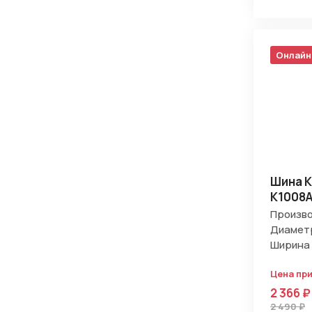
Онлайн
Шина K
K1008A
Произво
Диаметр
Ширина 
Цена пр
2 366 ₽
2 490 ₽