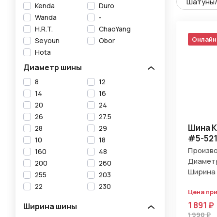
Шатуны/
Kenda
Duro
Wanda
-
H.R.T.
ChaoYang
Онлайн
Seyoun
Obor
Hota
Диаметр шины
8
12
14
16
20
24
26
27.5
Шина K
28
29
#5-52
10
18
Произво
160
48
Диаметр
200
260
Ширина 
255
203
22
230
Цена пр
1 891 ₽
Ширина шины
1 990 ₽