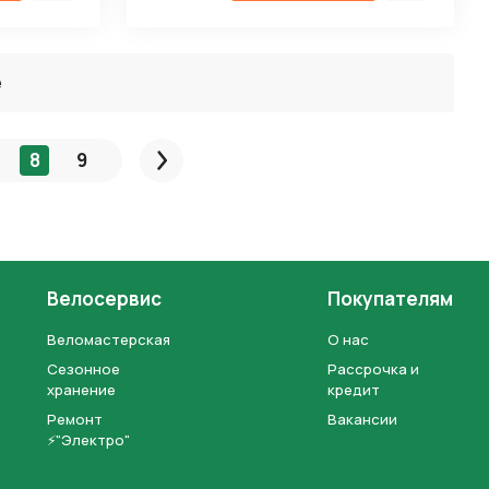
ё
8
9
След.
Велосервис
Покупателям
Веломастерская
О нас
Сезонное
Рассрочка и
хранение
кредит
Ремонт
Вакансии
⚡"Электро"