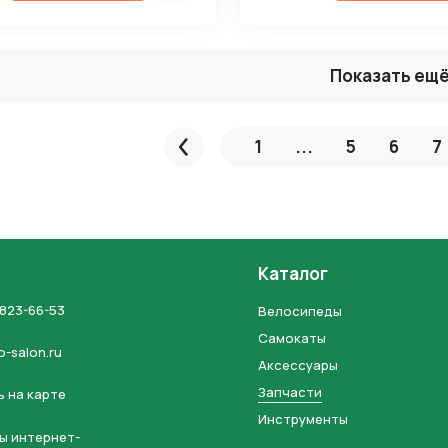
Показать ещ
1
...
5
6
7
Пред.
Каталог
 823-66-53
Велосипеды
Самокаты
o-salon.ru
Аксессуары
Запчасти
 на карте
Инструменты
ы интернет-