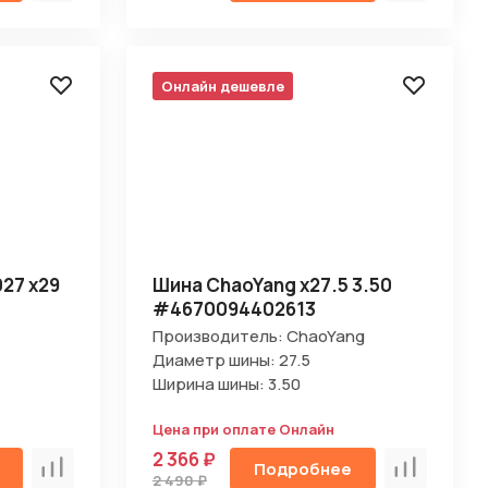
Онлайн дешевле
27 х29
Шина ChaoYang х27.5 3.50
#4670094402613
Производитель: ChaoYang
Диаметр шины: 27.5
Ширина шины: 3.50
Цена при оплате Онлайн
2 366 ₽
Подробнее
Сравнить
Сравнить
2 490 ₽