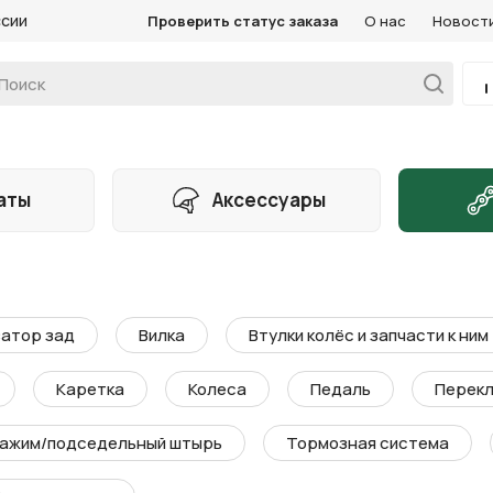
ссии
Проверить статус заказа
О нас
Новост
аты
Аксессуары
атор зад
Вилка
Втулки колёс и запчасти к ним
Каретка
Колеса
Педаль
Перекл
ажим/подседельный штырь
Тормозная система