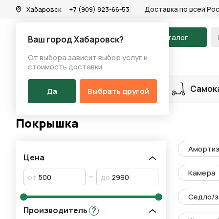
Доставка по всей Ро
Хабаровск
+7 (909) 823-66-53
На главную
Каталог
Ваш город Хабаровск?
От выбора зависит выбор услуг и
Каталог
/
Запчасти
/
Покрышка
стоимость доставки
Разделы каталога
Велосипеды
Самок
Да
Выбрать другой
Покрышка
Амортиз
Цена
Камера
от
до
Седло/з
Производитель
?