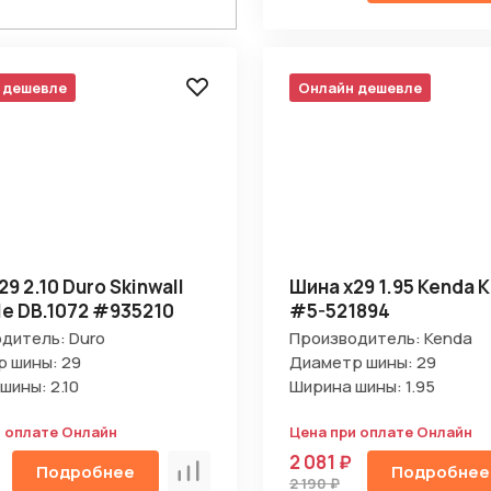
 дешевле
Онлайн дешевле
Отправить
9 2.10 Duro Skinwall
Шина х29 1.95 Kenda K
le DB.1072 #935210
#5-521894
на кнопку “Отправить заявку”, вы даете
согласие на обработку
льных данных и соглашаетесь с политикой конфиденциальности
дитель: Duro
Производитель: Kenda
 шины: 29
Диаметр шины: 29
шины: 2.10
Ширина шины: 1.95
и оплате Онлайн
Цена при оплате Онлайн
2 081 ₽
Подробнее
Подробнее
Сравнить
2 190 ₽