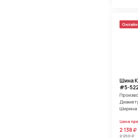
Онлайн
Шина K
#5-52
Произво
Диаметр
Ширина 
Цена пр
2 138 ₽
2 250 ₽