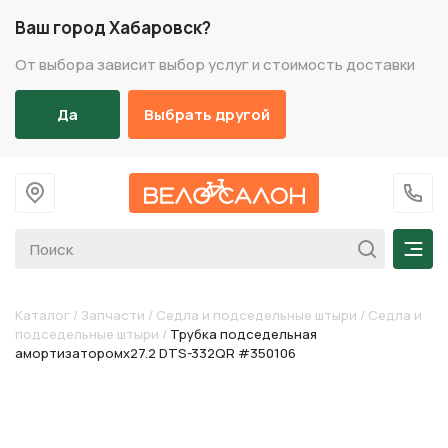
Ваш город Хабаровск?
От выбора зависит выбор услуг и стоимость доставки
Да
Выбрать другой
На главную
+7 (
Мен
Каталог
/
Запчасти
/
Седла и подседельные штыри
/
Седла и
подседельные штыри
/
Трубка подседельная
амортизаторомх27.2 DTS-332QR #350106