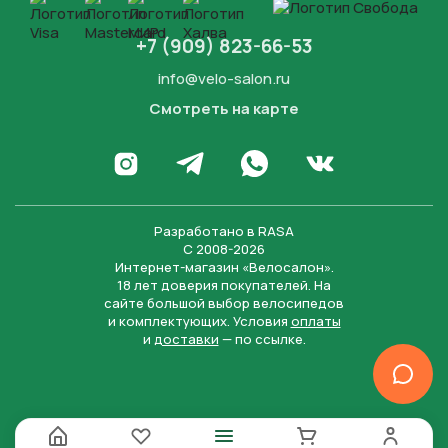
+7 (909) 823-66-53
info@velo-salon.ru
Смотреть на карте
Закрыть
Написать в WhatsApp
Перейти в Инстаграм
Написать в Телеграм
Перейти во Вконта
Разработано в
RASA
С 2008-2026
Интернет-магазин «Велосалон».
18 лет доверия покупателей. На
сайте большой выбор велосипедов
и комплектующих. Условия
оплаты
и
доставки
— по ссылке.
Отправить
Нажимая на кнопку “Отправить заявку”, вы даете
согласие на обработку персональных данных и