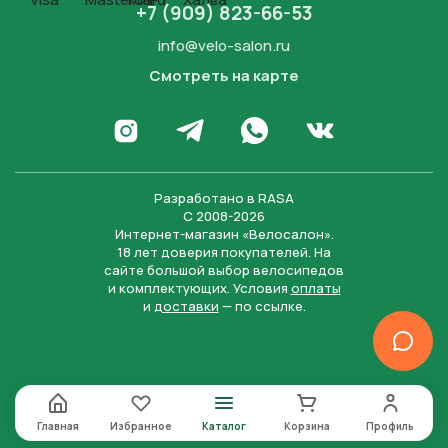
+7 (909) 823-66-53
info@velo-salon.ru
Смотреть на карте
Закрыть
Написать в WhatsApp
Перейти в Инстаграм
Написать в Телеграм
Перейти во Вконта
Разработано в
RASA
С 2008-2026
Интернет-магазин «Велосалон».
18 лет доверия покупателей. На
сайте большой выбор велосипедов
и комплектующих. Условия
оплаты
и
доставки
— по ссылке.
Отправить
Нажимая на кнопку “Отправить заявку”, вы даете
согласие на обработку персональных данных и
соглашаетесь с политикой конфиденциальности
Главная
Избранное
Каталог
Корзина
Профиль