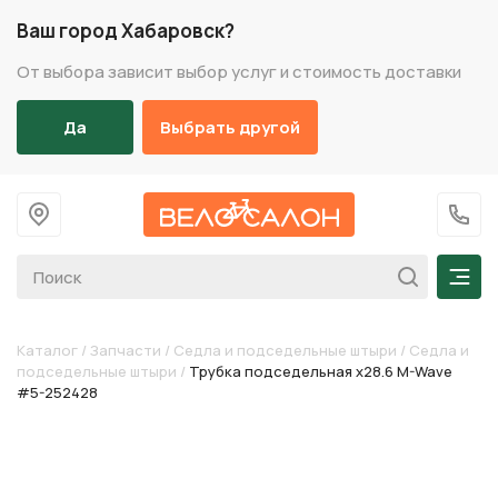
Ваш город Хабаровск?
От выбора зависит выбор услуг и стоимость доставки
Да
Выбрать другой
На главную
+7 (
Мен
Каталог
/
Запчасти
/
Седла и подседельные штыри
/
Седла и
подседельные штыри
/
Трубка подседельная х28.6 M-Wave
#5-252428