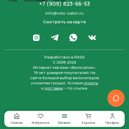
+7 (909) 823-66-53
info@velo-salon.ru
Смотреть на карте
Закрыть
Написать в WhatsApp
Перейти в Инстаграм
Написать в Телеграм
Перейти во Вконта
Разработано в
RASA
С 2008-2026
Интернет-магазин «Велосалон».
18 лет доверия покупателей. На
сайте большой выбор велосипедов
и комплектующих. Условия
оплаты
и
доставки
— по ссылке.
Отправить
Нажимая на кнопку “Отправить заявку”, вы даете
согласие на обработку персональных данных и
соглашаетесь с политикой конфиденциальности
Главная
Избранное
Каталог
Корзина
Профиль