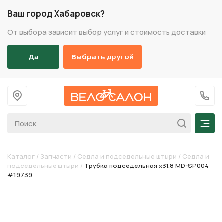
Ваш город Хабаровск?
От выбора зависит выбор услуг и стоимость доставки
Да
Выбрать другой
На главную
+7 (
Мен
Каталог
/
Запчасти
/
Седла и подседельные штыри
/
Седла и
подседельные штыри
/
Трубка подседельная х31.8 MD-SP004
#19739