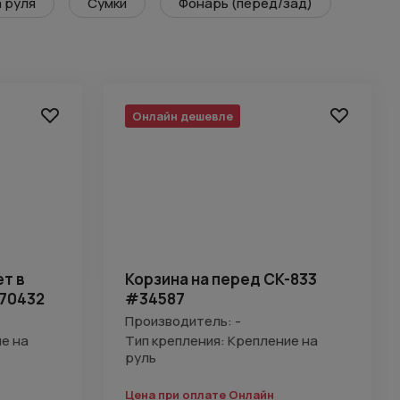
 руля
Сумки
Фонарь (перед/зад)
Онлайн дешевле
ет в
Корзина на перед CK-833
70432
#34587
Производитель: -
е на
Тип крепления: Крепление на
руль
Цена при оплате Онлайн