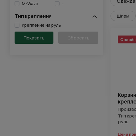
Одежда 
M-Wave
-
Тип крепления
Шлем
Крепление на руль
Онлайн
Корзин
крепл
Произво
Тип кре
руль
Цена пр