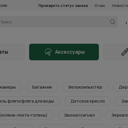
ссии
Проверить статус заказа
О нас
Новост
аты
Аксессуары
 камеры
Багажник
Велокомпьютер
Дер
ль фляги/фляга для воды
Детское кресло
За
(колени-локти-голень)
Звонок/сигнал
Зеркал