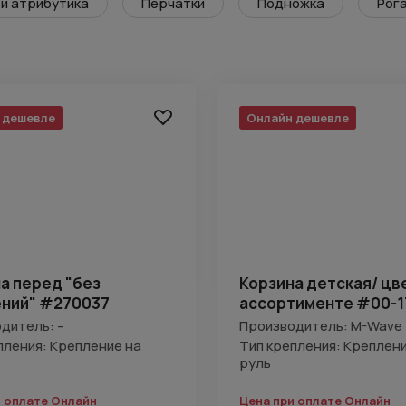
и атрибутика
Перчатки
Подножка
Рога
 дешевле
Онлайн дешевле
а перед "без
Корзина детская/ цв
ений" #270037
ассортименте #00-1
дитель: -
Производитель: M-Wave
пления: Крепление на
Тип крепления: Креплени
руль
и оплате Онлайн
Цена при оплате Онлайн