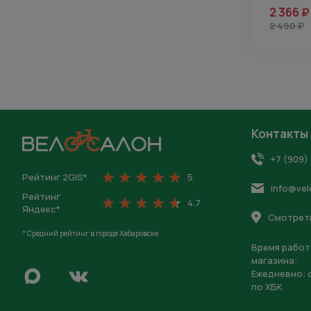
2 366 ₽
2 490 ₽
Контакты
На главную
+7 (909)
Рейтинг 2GIS*
5
info@vel
Рейтинг
4.7
Яндекс*
Смотреть
* Средний рейтинг в городе Хабаровске
Время работ
магазина:
Написать в Max
Ежедневно: c
Перейти во Вконтакте
по ХБК