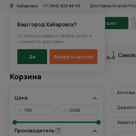
Доставка по всей Ро
Хабаровск
+7 (909) 823-66-53
На главную
Каталог
Ваш город Хабаровск?
От выбора зависит выбор услуг и
Каталог
/
Аксессуары
/
Корзина
стоимость доставки
Разделы каталога
Велосипеды
Самок
Да
Выбрать другой
Корзина
Аптечка
Цена
Держате
от
до
Защита 
Производитель
?