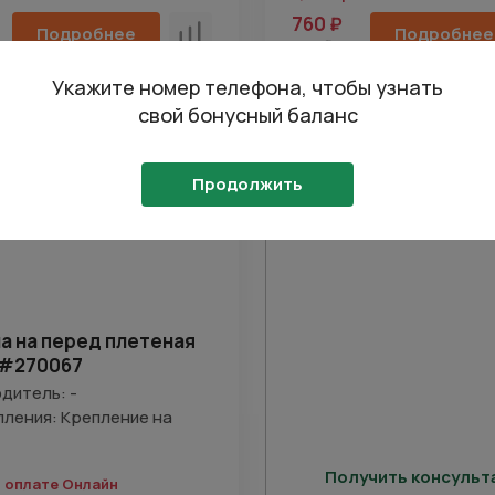
760 ₽
Подробнее
Подробнее
Сравнить
800 ₽
Укажите номер телефона, чтобы узнать
свой бонусный баланс
 дешевле
Продолжить
Отправить
на кнопку “Отправить заявку”, вы даете
согласие на обработку
льных данных и соглашаетесь с политикой конфиденциальности
а на перед плетеная
 #270067
дитель: -
пления: Крепление на
Получить консуль
и оплате Онлайн