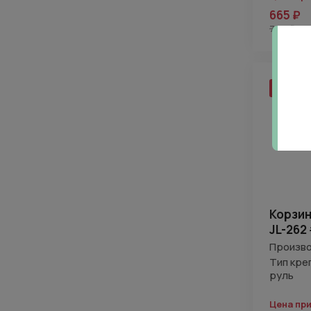
665 ₽
700 ₽
Онлайн
Нажимая 
персона
Корзин
JL-262
Произво
Тип кре
руль
Цена пр