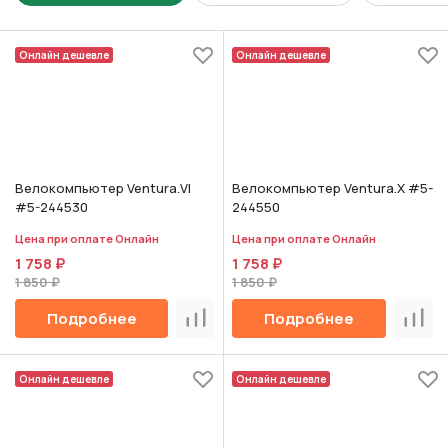
Онлайн дешевле
Онлайн дешевле
Велокомпьютер Ventura.VI
Велокомпьютер Ventura.X #5-
#5-244530
244550
Цена при оплате Онлайн
Цена при оплате Онлайн
1 758 ₽
1 758 ₽
1 850 ₽
1 850 ₽
Подробнее
Подробнее
Сравнить
Срав
Онлайн дешевле
Онлайн дешевле