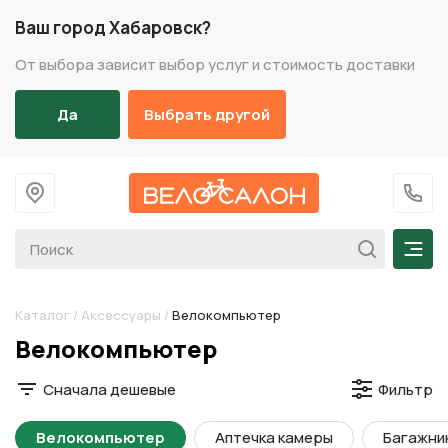
Ваш город Хабаровск?
От выбора зависит выбор услуг и стоимость доставки
Да
Выбрать другой
На главную
+7 (
Мен
Каталог
/
Аксессуары
/
Велокомпьютер
Разделы каталога
Велокомпьютер
Сначала дешевые
Фильтр
Велокомпьютер
Аптечка камеры
Багажни