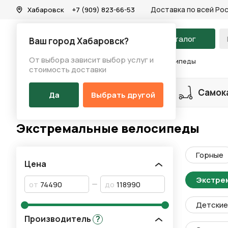
Доставка по всей Ро
Хабаровск
+7 (909) 823-66-53
На главную
Каталог
Ваш город Хабаровск?
От выбора зависит выбор услуг и
Каталог
/
Велосипеды
/
Экстремальные велосипеды
стоимость доставки
Разделы каталога
Велосипеды
Самок
Да
Выбрать другой
Экстремальные велосипеды
Горные
Цена
Экстре
от
до
Детские 
Производитель
?