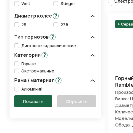
Электро
Welt
Stinger
Диаметр колес
?
+ Серв
29
27.5
Тип тормозов
?
Дисковые гидравлические
Категории
?
Горные
Экстремальные
Горный
Рама / материал
?
Ramble
Алюминий
Произво
Вилка: U
Диаметр
Количес
Модельн
Обода: 