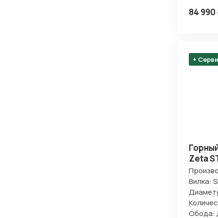
84 990
+ Серв
Нажимая 
персона
Горный
Zeta S
Произво
Вилка: 
Диаметр
Количес
Обода: 