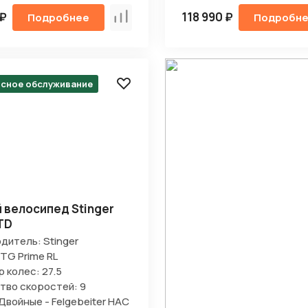
 ₽
118 990 ₽
Подробнее
Подробн
Сравнить
исное обслуживание
Отправить
на кнопку “Отправить заявку”, вы даете
согласие на обработку
льных данных и соглашаетесь с политикой конфиденциальности
 велосипед Stinger
TD
дитель: Stinger
STG Prime RL
 колес: 27.5
тво скоростей: 9
Двойные - Felgebeiter HAC