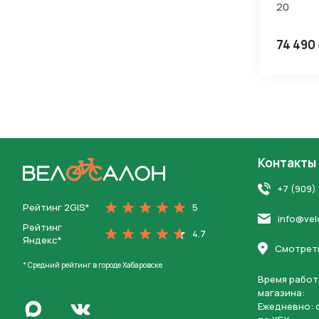
20
74 490
Контакты
На главную
+7 (909)
Рейтинг 2GIS*
5
info@vel
Рейтинг
4.7
Яндекс*
Смотреть
* Средний рейтинг в городе Хабаровске
Время работ
магазина:
Написать в Max
Ежедневно: c
Перейти во Вконтакте