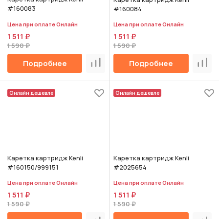
#160083
#160084
Цена при оплате Онлайн
Цена при оплате Онлайн
1 511 ₽
1 511 ₽
1 590 ₽
1 590 ₽
Подробнее
Подробнее
Сравнить
Срав
Онлайн дешевле
Онлайн дешевле
Каретка картридж Kenli
Каретка картридж Kenli
#160150/999151
#2025654
Цена при оплате Онлайн
Цена при оплате Онлайн
1 511 ₽
1 511 ₽
1 590 ₽
1 590 ₽