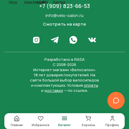
+7 (909) 823-66-53
info@velo-salon.ru
Смотреть на карте
Закрыть
Написать в WhatsApp
Перейти в Инстаграм
Написать в Телеграм
Перейти во Вконта
Разработано в
RASA
С 2008-2026
Интернет-магазин «Велосалон».
18 лет доверия покупателей. На
сайте большой выбор велосипедов
и комплектующих. Условия
оплаты
и
доставки
— по ссылке.
Отправить
Нажимая на кнопку “Отправить заявку”, вы даете
согласие на обработку персональных данных и
соглашаетесь с политикой конфиденциальности
Главная
Избранное
Каталог
Корзина
Профиль