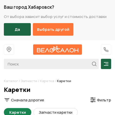
Ваш город Хабаровск?
От выбора зависит выбор услуг и стоимость доставки
Да
Выбрать другой
На главную
+7 (
Мен
Каталог
/
Запчасти
/
Каретка
/
Каретки
Разделы каталога
Каретки
Сначала дорогие
Фильтр
Каретки
Запчасти каретки