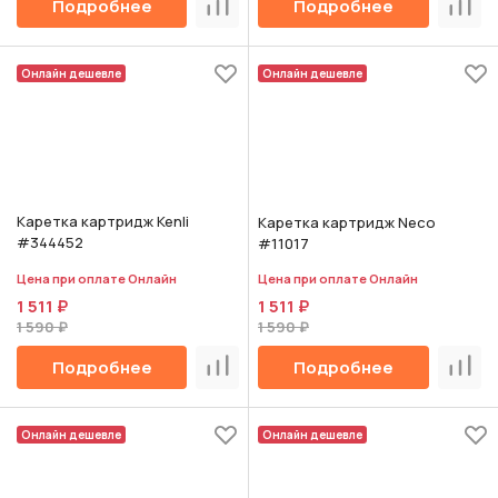
Подробнее
Подробнее
Сравнить
Срав
Онлайн дешевле
Онлайн дешевле
Каретка картридж Kenli
Каретка картридж Neco
#344452
#11017
Цена при оплате Онлайн
Цена при оплате Онлайн
1 511 ₽
1 511 ₽
1 590 ₽
1 590 ₽
Подробнее
Подробнее
Сравнить
Срав
Онлайн дешевле
Онлайн дешевле