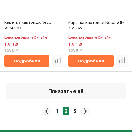
Каретка картридж Neco
Каретка картридж Neco #5-
#160067
359242
Цена при оплате Онлайн
Цена при оплате Онлайн
1 511 ₽
1 511 ₽
1 590 ₽
1 590 ₽
Подробнее
Подробнее
Сравнить
Срав
Показать ещё
1
2
3
Пред.
След.