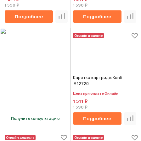
1 590 ₽
1 590 ₽
Подробнее
Подробнее
Сравнить
Срав
Онлайн дешевле
Каретка картридж Kenli
#12720
Цена при оплате Онлайн
1 511 ₽
1 590 ₽
Подробнее
Получить консультацию
Срав
Онлайн дешевле
Онлайн дешевле