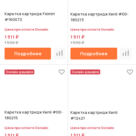
Каретка картридж Feimin
Каретка картридж Kenli #00-
#160072
180213
Цена при оплате Онлайн
Цена при оплате Онлайн
1 511 ₽
1 511 ₽
1 590 ₽
1 590 ₽
Подробнее
Подробнее
Сравнить
Срав
Онлайн дешевле
Онлайн дешевле
Каретка картридж Kenli #00-
Каретка картридж Kenli
180215
#12421
Цена при оплате Онлайн
Цена при оплате Онлайн
1 511 ₽
1 511 ₽