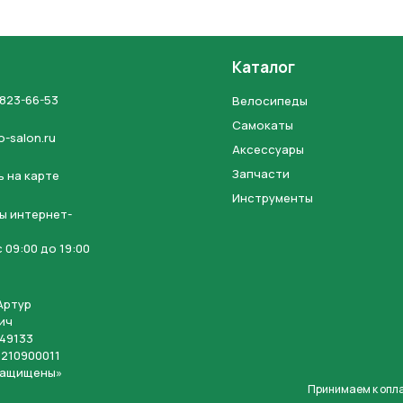
Каталог
 823-66-53
Велосипеды
Отправить
Самокаты
o-salon.ru
Аксессуары
на кнопку “Отправить заявку”, вы даете
согласие на обработку
Запчасти
 на карте
льных данных и соглашаетесь с политикой конфиденциальности
Инструменты
ы интернет-
 09:00 до 19:00
Артур
ич
49133
210900011
защищены»
Принимаем к опл