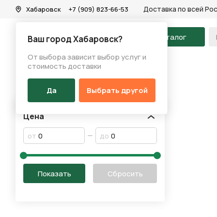
Доставка по всей Ро
Хабаровск
+7 (909) 823-66-53
На главную
Каталог
Ваш город Хабаровск?
От выбора зависит выбор услуг и
Акции
стоимость доставки
Акции
Да
Выбрать другой
Цена
от
до