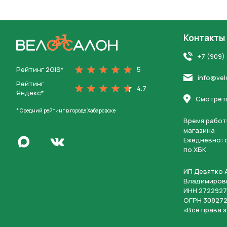
Контакты
На главную
+7 (909)
Рейтинг 2GIS*
5
info@vel
Рейтинг
4.7
Яндекс*
Нажимая 
Смотреть
персона
* Средний рейтинг в городе Хабаровске
Время работ
магазина:
Написать в Max
Ежедневно: c
Перейти во Вконтакте
по ХБК
ИП Девятко 
Владимиров
ИНН 2722927
ОГРН 308272
«Все права 