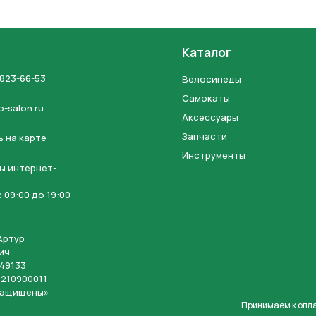
Каталог
 823-66-53
Велосипеды
Отправить
Самокаты
o-salon.ru
Аксессуары
на кнопку “Отправить заявку”, вы даете
согласие на обработку
Запчасти
 на карте
льных данных и соглашаетесь с политикой конфиденциальности
Инструменты
ы интернет-
 09:00 до 19:00
Артур
ич
49133
210900011
защищены»
Принимаем к опл