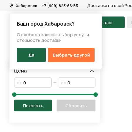
Доставка по всей Ро
Хабаровск
+7 (909) 823-66-53
На главную
Каталог
Ваш город Хабаровск?
От выбора зависит выбор услуг и
Акции
стоимость доставки
Акции
Да
Выбрать другой
Цена
от
до