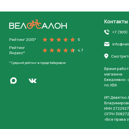
Контакты
На главную
+7 (909)
Рейтинг 2GIS*
5
info@vel
Рейтинг
4.7
Яндекс*
Нажимая 
Смотреть
персона
* Средний рейтинг в городе Хабаровске
Время работ
магазина:
Написать в Max
Ежедневно: c
Перейти во Вконтакте
по ХБК
ИП Девятко 
Владимиров
ИНН 2722927
ОГРН 308272
«Все права 