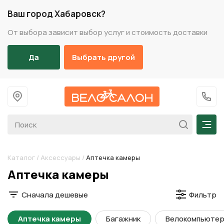
Ваш город Хабаровск?
От выбора зависит выбор услуг и стоимость доставки
Да
Выбрать другой
На главную
+7 (
Мен
Каталог
/
Аксессуары
/
Аптечка камеры
Разделы каталога
Аптечка камеры
Сначала дешевые
Фильтр
Аптечка камеры
Багажник
Велокомпьюте