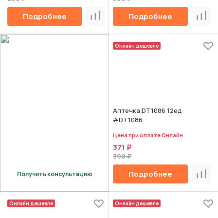
Подробнее
Подробнее
Сравнить
Срав
Онлайн дешевле
Аптечка DT1086 12ед
#DT1086
Цена при оплате Онлайн
371 ₽
390 ₽
Подробнее
Получить консультацию
Срав
Онлайн дешевле
Онлайн дешевле