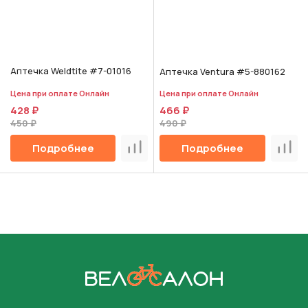
Аптечка Weldtite #7-01016
Аптечка Ventura #5-880162
Цена при оплате Онлайн
Цена при оплате Онлайн
428 ₽
466 ₽
450 ₽
490 ₽
Подробнее
Подробнее
Сравнить
Срав
На главную