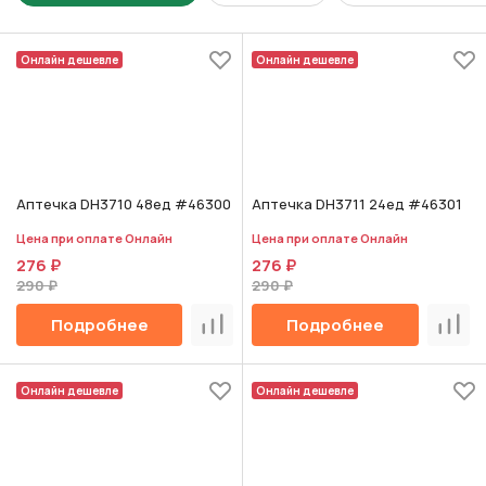
Онлайн дешевле
Онлайн дешевле
Аптечка DH3710 48ед #46300
Аптечка DH3711 24ед #46301
Цена при оплате Онлайн
Цена при оплате Онлайн
276 ₽
276 ₽
290 ₽
290 ₽
Подробнее
Подробнее
Сравнить
Срав
Онлайн дешевле
Онлайн дешевле