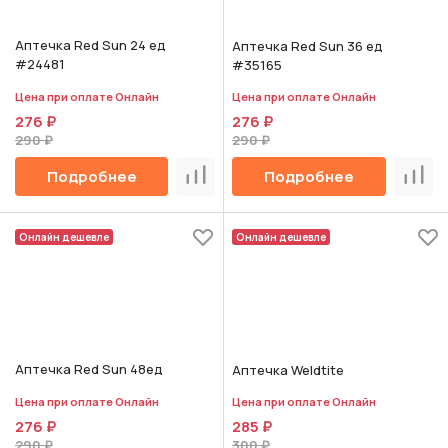
Аптечка Red Sun 24 ед
Аптечка Red Sun 36 ед
#24481
#35165
Цена при оплате Онлайн
Цена при оплате Онлайн
276 ₽
276 ₽
290 ₽
290 ₽
Подробнее
Подробнее
Сравнить
Срав
Онлайн дешевле
Онлайн дешевле
Аптечка Red Sun 48ед
Аптечка Weldtite
Цена при оплате Онлайн
Цена при оплате Онлайн
276 ₽
285 ₽
290 ₽
300 ₽