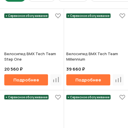
+ Сервисное обслуживание
+ Сервисное обслуживание
Велосипед BMX Tech Team
Велосипед BMX Tech Team
Step One
Millennium
20 560 ₽
39 660 ₽
Подробнее
Подробнее
Сравнить
Срав
+ Сервисное обслуживание
+ Сервисное обслуживание