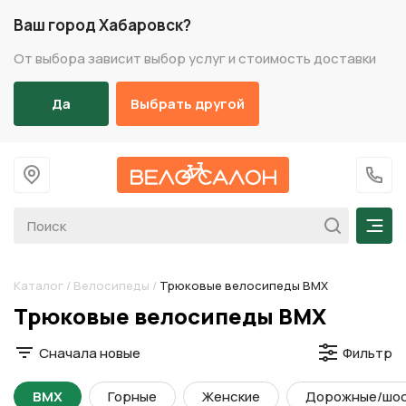
Ваш город Хабаровск?
От выбора зависит выбор услуг и стоимость доставки
Да
Выбрать другой
На главную
+7 (
Мен
Каталог
/
Велосипеды
/
Трюковые велосипеды BMX
Разделы каталога
Трюковые велосипеды BMX
Сначала новые
Фильтр
BMX
Горные
Женские
Дорожные/шо