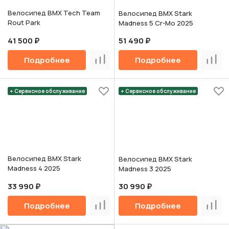
Велосипед BMX Tech Team
Велосипед BMX Stark
Rout Park
Madness 5 Cr-Mo 2025
41 500 ₽
51 490 ₽
Подробнее
Подробнее
Сравнить
Срав
+ Сервисное обслуживание
+ Сервисное обслуживание
Велосипед BMX Stark
Велосипед BMX Stark
Madness 4 2025
Madness 3 2025
33 990 ₽
30 990 ₽
Подробнее
Подробнее
Сравнить
Срав