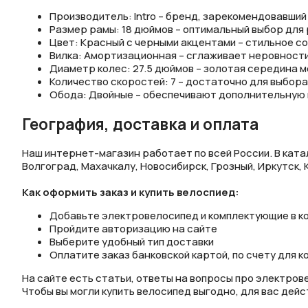
Производитель: Intro – бренд, зарекомендовавший
Размер рамы: 18 дюймов – оптимальный выбор для
Цвет: Красный с черными акцентами – стильное со
Вилка: Амортизационная – сглаживает неровности 
Диаметр колес: 27.5 дюймов – золотая середина м
Количество скоростей: 7 – достаточно для выбор
Обода: Двойные – обеспечивают дополнительную п
География, доставка и оплата
Наш интернет-магазин работает по всей России. В кат
Волгоград, Махачкалу, Новосибирск, Грозный, Иркутск, 
Как оформить заказ и купить велоспиед:
Добавьте электровелосипед и комплектующие в к
Пройдите авторизацию на сайте
Выберите удобный тип доставки
Оплатите заказ банковской картой, по счету для к
На сайте есть статьи, ответы на вопросы про электров
Чтобы вы могли купить велосипед выгодно, для вас дей