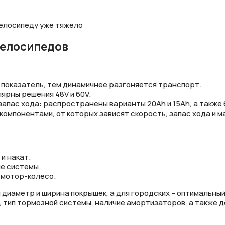
велосипеду уже тяжело
велосипедов
 показатель, тем динамичнее разгоняется транспорт.
ярны решения 48V и 60V.
апас хода: распространены варианты 20Ah и 15Ah, а также 6
омпонентами, от которых зависят скорость, запас хода и м
и накат.
ые системы.
 мотор-колесо.
диаметр и ширина покрышек, а для городских – оптимальный
, тип тормозной системы, наличие амортизаторов, а также д