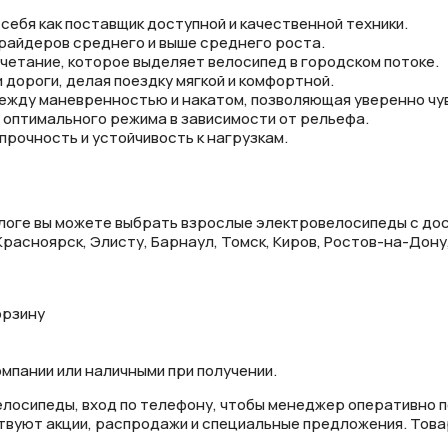
 себя как поставщик доступной и качественной техники.
 райдеров среднего и выше среднего роста.
четание, которое выделяет велосипед в городском потоке.
дороги, делая поездку мягкой и комфортной.
ежду маневренностью и накатом, позволяющая уверенно чувс
а оптимального режима в зависимости от рельефа.
рочность и устойчивость к нагрузкам.
алоге вы можете выбрать взрослые электровелосипеды с дос
Красноярск, Элисту, Барнаул, Томск, Киров, Ростов-на-Дону,
орзину
омпании или наличными при получении.
елосипеды, вход по телефону, чтобы менеджер оперативно п
ствуют акции, распродажи и специальные предложения. Това