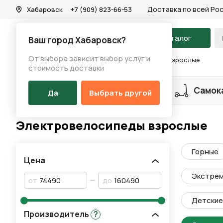
Доставка по всей Ро
Хабаровск
+7 (909) 823-66-53
На главную
Каталог
Ваш город Хабаровск?
От выбора зависит выбор услуг и
Каталог
/
Велосипеды
/
Электровелосипеды взрослые
стоимость доставки
Разделы каталога
Велосипеды
Самок
Да
Выбрать другой
Электровелосипеды взрослые
Горные
Цена
Экстре
от
до
Детские 
Производитель
?