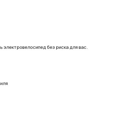
ь электровелосипед без риска для вас.
биля