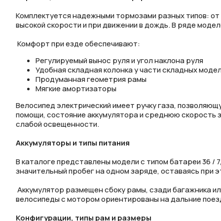
Комплектуется надежными тормозами разных типов: от
высокой скорости и при движении в дождь. В ряде мод
Комфорт при езде обеспечивают:
Нажимая 
Регулируемый вынос руля и угол наклона руля
персона
Удобная складная колонка у части складных моде
Продуманная геометрия рамы
Мягкие амортизаторы
Велосипед электрический имеет ручку газа, позволяющ
помощи, состояние аккумулятора и среднюю скорость з
слабой освещенности.
Аккумуляторы и типы питания
В каталоге представлены модели с типом батареи 36 / 
значительный пробег на одном заряде, оставаясь при э
Аккумулятор размещен сбоку рамы, сзади багажника или
велосипеды с мотором ориентированы на дальние поезд
Конфигурации, типы рам и размеры