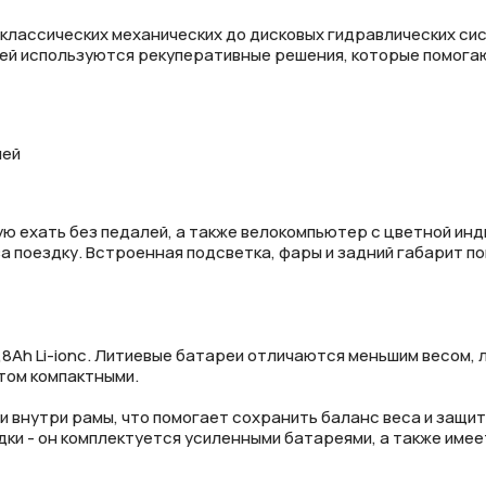
 классических механических до дисковых гидравлических с
елей используются рекуперативные решения, которые помог
Отправить
на кнопку “Отправить заявку”, вы даете
согласие на обработку
льных данных и соглашаетесь с политикой конфиденциальности
лей
ую ехать без педалей, а также велокомпьютер с цветной ин
а поездку. Встроенная подсветка, фары и задний габарит п
7,8Ah Li-ionс. Литиевые батареи отличаются меньшим весом
том компактными.
 внутри рамы, что помогает сохранить баланс веса и защит
ки - он комплектуется усиленными батареями, а также имее