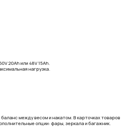
0V 20Ah или 48V 15Ah.
аксимальная нагрузка.
 баланс между весом и накатом. В карточках товаров
ополнительные опции: фары, зеркала и багажник.