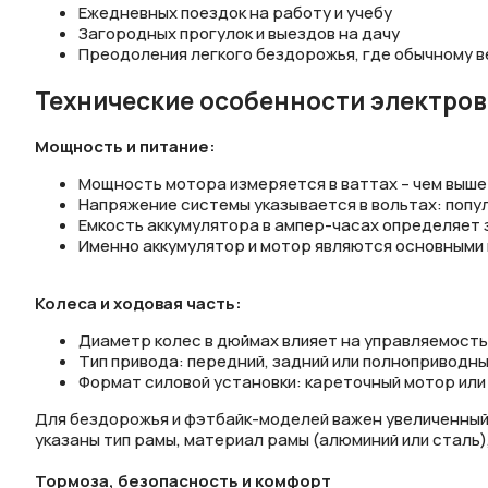
Ежедневных поездок на работу и учебу
Загородных прогулок и выездов на дачу
Преодоления легкого бездорожья, где обычному 
Технические особенности электро
Мощность и питание:
Мощность мотора измеряется в ваттах – чем выше
Напряжение системы указывается в вольтах: попул
Емкость аккумулятора в ампер-часах определяет з
Именно аккумулятор и мотор являются основными к
Колеса и ходовая часть:
Диаметр колес в дюймах влияет на управляемость 
Тип привода: передний, задний или полноприводн
Формат силовой установки: кареточный мотор или
Для бездорожья и фэтбайк-моделей важен увеличенный 
указаны тип рамы, материал рамы (алюминий или сталь)
Тормоза, безопасность и комфорт