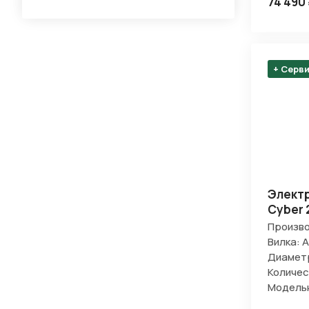
74 490
+ Серв
Электр
Cyber 
Произво
Вилка: 
Диаметр
Количес
Модельн