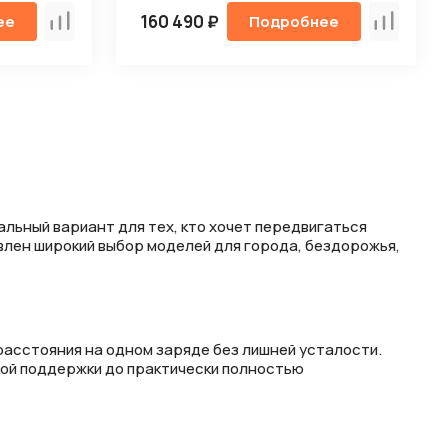
160 490 ₽
ее
Подробнее
Сравнить
Сравнит
льный вариант для тех, кто хочет передвигаться
влен широкий выбор моделей для города, бездорожья,
расстояния на одном заряде без лишней усталости.
кой поддержки до практически полностью