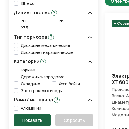
Электр
Eltreco
Диаметр колес
?
20
26
+ Серв
27.5
Тип тормозов
?
Дисковые механические
Дисковые гидравлические
Категории
?
Горные
Электр
Дорожные/городские
XT 600
Складные
Фэт-байки
Произво
Электровелосипеды
Вилка: 
Рама / материал
?
Диаметр
Количес
Алюминий
Модельн